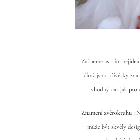
Začneme asi tím nejideá
čímž jsou přívěsky zna
vhodný dar jak pro c
Znamení zvěrokruhu :
N
může být skvělý desig