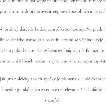
okud je miminko narozené na přechodu znamení, ať máte to
 pro jistotu je dobré prověřit nejpravděpodobněji a nejrych
ší osobitý dáreček budou zajisté křticí hodiny. Na přední 
din se děťátko narodilo a na zadní stranu se většinou 
em pokud máte nějaký kreativní nápad, tak fantazii se
zhotovení křticích hodin i s rytinami jsme schopni zajistit
ak pro holčičky tak chlapečky je písmenko. Holčičkám je
Písmenko je také jeden z cenově nejrelevantnějších dárků, 
známých.