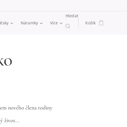
Hledat
věsky
Náramky
Více
Košík
KO
šem nového člena rodiny
ý život...