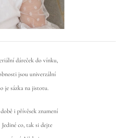
riální dáreček do vínku,
bnosti jsou univerzální
 je sázka na jistotu.
 době i přívěsek znamení
ediné co, tak si dejte