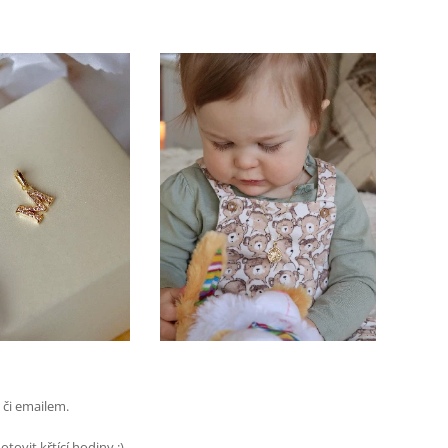
 či emailem.
hoto
vit křtící hodiny :)