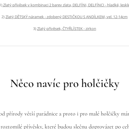
1)
Zlatý přívěsek v kombinaci 2 barev zlata, DELFÍNI, DELFÍNCI - hladké, leskl
2)
Zlatý DĚTSKÝ náramek - zdobený DESTIČKOU S ANDÍL
KEM, vel. 12-14cm
3)
Zlatý přívěsek, ČTYŘLÍSTEK - zirkon
Něco navíc pro holčičky
od přírody větší parádnice a proto i pro malé holčičky m
 roztomilé přívěsky, které budou slečnu doprovázet po celý