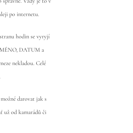
 správné. Vždy je to v
leji po internetu.
stranu hodin se vyryjí
ryje JMÉNO, DATUM a
 meze nekladou.
Celé
.
 možné darovat jak s
ať už od kamarádů či