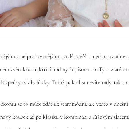
lnějším a nejprodávanějším, co dát děťátku jako první mate
mení zvěrokruhu, křticí hodiny či písmenko. Tyto zlaté dro
hlapečky tak holčičky. Tudíž pokud si nevíte rady, tak toto
ěkomu se to může zdát už staromódní, ale vzato v dnešní
nový kousek až po klasiku v kombinaci s růžovým zlatem. J