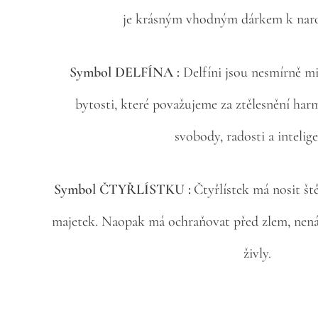
je krásným vhodným dárkem k naro
Symbol DELFÍNA :
Delfíni jsou nesmírně mi
bytosti, které považujeme za ztělesnění harmo
svobody, radosti a intelig
Symbol ČTYŘLÍSTKU :
Čtyřlístek má nosit ště
majetek. Naopak má ochraňovat před zlem, nenáv
živly.