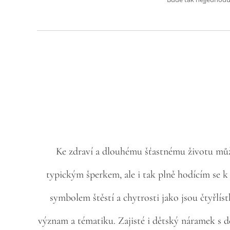
Ke zdraví a dlouhému šťastnému životu můž
typickým šperkem, ale i tak plně hodícím se k 
symbolem štěstí a chytrosti jako jsou čtyřlístk
význam a tématiku. Zajisté i dětský náramek s d