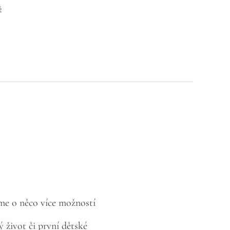
é
áme o něco více možností
 život či první dětské