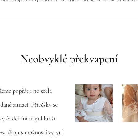
Neobvyklé překvapení
eme popřát i ne zcela
dané situaci. Přívěsky se
y či delfíni mají hlubší
estičkou s možností vyrytí