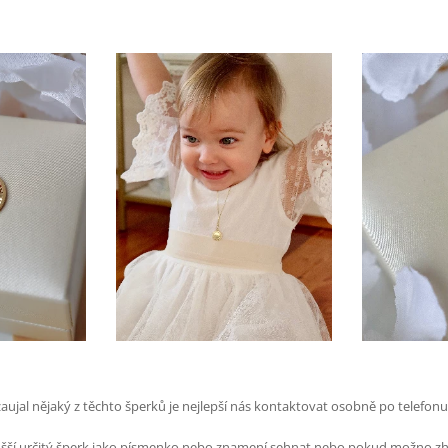
aujal nějaký z těchto šperků je nejlepší nás kontaktovat osobně po telefonu
šší určitý šperk jako písmenko nebo znamení sehnat nebo pokud možno z