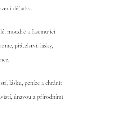
zení děťátka.
lé, moudré a fascinující
nie, přátelství, lásky,
ence.
stí, lásku, peníze a chránit
istí, únavou a přírodními