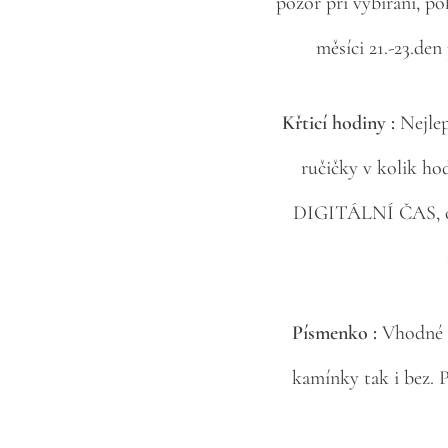
pozor při vybírání, p
měsíci 21.-23.den
Křticí hodiny :
Nejlep
ručičky v kolik ho
DIGITÁLNÍ ČAS, ovš
Písmenko :
Vhodné j
kamínky tak i bez. 