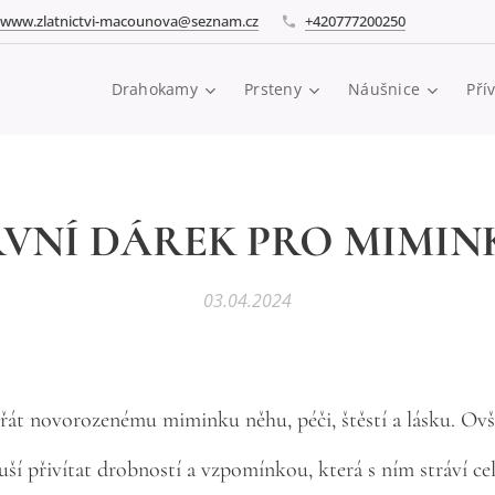
www.zlatnictvi-macounova@seznam.cz
+420777200250
Drahokamy
Prsteny
Náušnice
Pří
RVNÍ DÁREK PRO MIMIN
03.04.2024
přát novorozenému miminku něhu, péči, štěstí a lásku. Ov
luší přivítat drobností a vzpomínkou, která s ním stráví cel