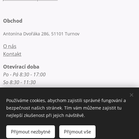
Obchod
Antonína Dvořáka 286, 51101 Turnov
O nás
Kontakt
Otevírací doba
Po - Pá 8:30 - 17:00
So 8:30 - 11:30
Používáme cookies, abychom zajistili správné fungování a
Rychlý kontakt
bezpečnost našich stránek. Tím vám můžeme zajistit tu
nejlepší zkušenost při jejich návštěvě.
E-mail: info@zlatnictvi-macounova.cz
Telefon: +420 777 200 250
Přijmout nezbytné
Přijmout vše