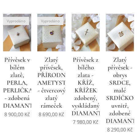
Vyprodáno
Vyprodáno
Přívěsek v
Zlatý
Zlatý
Přívěsek z
bílém
přívěsek -
přívěsek,
bílého
zlatě,
obrys
PŘÍRODNÍ
zlata -
PERLA,
SRDCE,
AMETYST
KŘÍŽ,
PERLIČKA
malé
- čtvercový
KŘÍŽEK
- zdobená
SRDÍČKO
zlatý
zdobený,
DIAMANTEM
uvnitř,
rámeček
vyskládaný
zdobené
DIAMANTY
8 900,00
Kč
8 690,00
Kč
DIAMANT
7 980,00
Kč
8 290,00
Kč