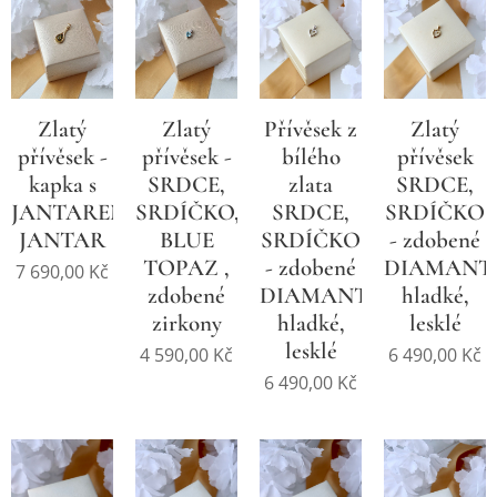
Zlatý
Zlatý
Přívěsek z
Zlatý
přívěsek -
přívěsek -
bílého
přívěsek
kapka s
SRDCE,
zlata
SRDCE,
JANTAREM,
SRDÍČKO,
SRDCE,
SRDÍČKO
JANTAR
BLUE
SRDÍČKO
- zdobené
TOPAZ ,
- zdobené
DIAMANT
7 690,00
Kč
zdobené
DIAMANTEM,
hladké,
zirkony
hladké,
lesklé
lesklé
4 590,00
Kč
6 490,00
Kč
6 490,00
Kč