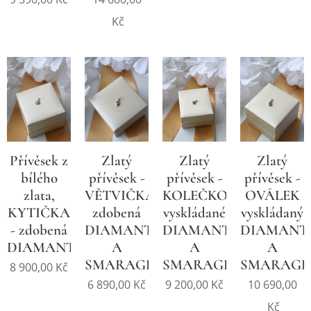
Kč
Přívěsek z
Zlatý
Zlatý
Zlatý
bílého
přívěsek -
přívěsek -
přívěsek -
zlata,
VĚTVIČKA
KOLEČKO
OVÁLEK
KYTIČKA
zdobená
vyskládané
vyskládaný
- zdobená
DIAMANTY
DIAMANTY
DIAMANT
DIAMANTY
A
A
A
SMARAGDY
SMARAGDEM
SMARAG
8 900,00
Kč
6 890,00
Kč
9 200,00
Kč
10 690,00
Kč