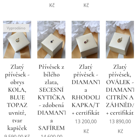
Kč
Kč
Vyprodáno
Zlatý
Přívěsek z
Zlatý
Zlatý
přívěsek -
bílého
přívěsek -
přívěsek,
obrys
zlata,
DIAMANTY
OVÁLEK -
KOLA,
SECESNÍ
a
DIAMANTY
BLUE
KYTIČKA
RHODOLIT,
CITRÍN A
TOPAZ
- zdobená
KAPKA/TULIPÁNEK
ZÁHNĚDA
uvnitř,
DIAMANTY
+ certifikát
+ certifikát
tvar
a
13 200,00
13 890,00
kapiček
SAFÍREM
Kč
Kč
9 590,00
Kč
14 600,00