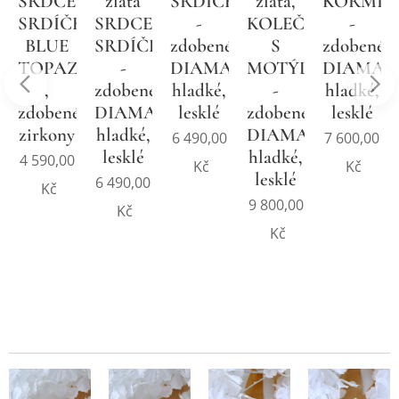
SRDCE,
zlata
SRDÍČKO
zlata,
KORMID
REM,
SRDÍČKO,
SRDCE,
-
KOLEČKO
-
R
BLUE
SRDÍČKO
zdobené
S
zdobené
TOPAZ
-
DIAMANTEM,
MOTÝLKEM
DIAMAN
,
zdobené
hladké,
-
hladké,
zdobené
DIAMANTEM,
lesklé
zdobené
lesklé
zirkony
hladké,
DIAMANTY,
6 490,00
7 600,00
lesklé
hladké,
4 590,00
Kč
Kč
lesklé
6 490,00
Kč
9 800,00
Kč
Kč