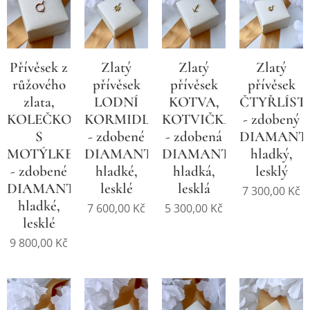
Přívěsek z
Zlatý
Zlatý
Zlatý
růžového
přívěsek
přívěsek
přívěsek
zlata,
LODNÍ
KOTVA,
ČTYŘLÍST
KOLEČKO
KORMIDLO
KOTVIČKA
- zdobený
S
- zdobené
- zdobená
DIAMANT
MOTÝLKEM
DIAMANTEM,
DIAMANTEM,
hladký,
- zdobené
hladké,
hladká,
lesklý
DIAMANTY,
lesklé
lesklá
7 300,00
Kč
hladké,
7 600,00
Kč
5 300,00
Kč
lesklé
9 800,00
Kč