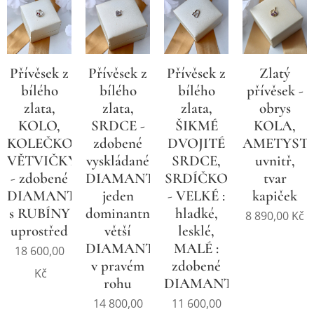
Zlatý
Přívěsek z
Přívěsek z
Přívěsek z
přívěsek -
bílého
bílého
bílého
obrys
zlata,
zlata,
zlata,
KOLA,
KOLO,
SRDCE -
ŠIKMÉ
AMETYST
KOLEČKO,
zdobené
DVOJITÉ
uvnitř,
VĚTVIČKY
vyskládané
SRDCE,
tvar
- zdobené
DIAMANTY,
SRDÍČKO
kapiček
DIAMANTY
jeden
- VELKÉ :
s RUBÍNY
dominantní
hladké,
8 890,00
Kč
uprostřed
větší
lesklé,
DIAMANT
MALÉ :
18 600,00
v pravém
zdobené
Kč
rohu
DIAMANTY
14 800,00
11 600,00