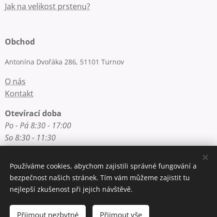
Jak na velikost prstenu?
Obchod
Antonína Dvořáka 286, 51101 Turnov
O nás
Kontakt
Otevírací doba
Po - Pá 8:30 - 17:00
So 8:30 - 11:30
Používáme cookies, abychom zajistili správné fungování a
Rychlý kontakt
bezpečnost našich stránek. Tím vám můžeme zajistit tu
nejlepší zkušenost při jejich návštěvě.
E-mail: info@zlatnictvi-macounova.cz
Telefon: +420 777 200 250
Přijmout nezbytné
Přijmout vše