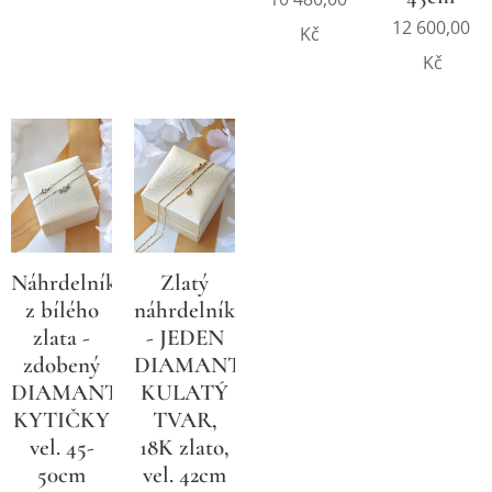
12 600,00
Kč
Kč
Náhrdelník
Zlatý
z bílého
náhrdelník
zlata -
- JEDEN
zdobený
DIAMANT,
DIAMANTY,
KULATÝ
KYTIČKY
TVAR,
vel. 45-
18K zlato,
50cm
vel. 42cm