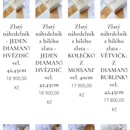
Zlatý
Zlatý
Zlatý
Zlatý
náhrdelník
náhrdelník
náhrdelník
náhrdelník
- JEDEN
z bílého
z bílého
z bílého
DIAMANT,
zlata -
zlata -
zlata -
HVĚZDIČKA
JEDEN
KOLEČKO
VĚTVIČKA
vel.
DIAMANT,
Z
Z
42,45cm
HVĚZDIČKA
MOISANITŮ,
DIAMANT
vel.
vel. 40cm
BUBLINKY
18 900,00
42,45cm
vel.
17 900,00
Kč
42,45cm
18 900,00
Kč
17 800,00
Kč
Kč