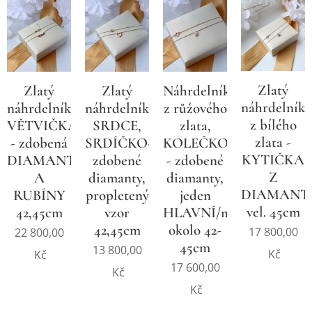
Zlatý
Zlatý
Zlatý
Náhrdelník
náhrdelník
náhrdelník,
náhrdelník,
z růžového
z bílého
VĚTVIČKA
SRDCE,
zlata,
zlata -
- zdobená
SRDÍČKO-
KOLEČKO
KYTIČKA
DIAMANTY
zdobené
- zdobené
Z
A
diamanty,
diamanty,
DIAMANT
RUBÍNY
propletený
jeden
vel. 45cm
42,45cm
vzor
HLAVNÍ/menší
42,45cm
okolo 42-
17 800,00
22 800,00
45cm
13 800,00
Kč
Kč
17 600,00
Kč
Kč