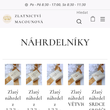
Po - Pá 8:30 - 17:00, So 8:30 - 11:30
Hledat
ZLATNICTVÍ
MACOUNOVÁ
NÁHRDELNÍKY
no
Zlatý
Zlatý
Zlatý
Zlatý
Zlatý
ník
náhrdelník
náhrdelník
náhrdelník
náhrdelník,
náhrdelní
z
z
z
VĚTVIČKA
SRDCE,