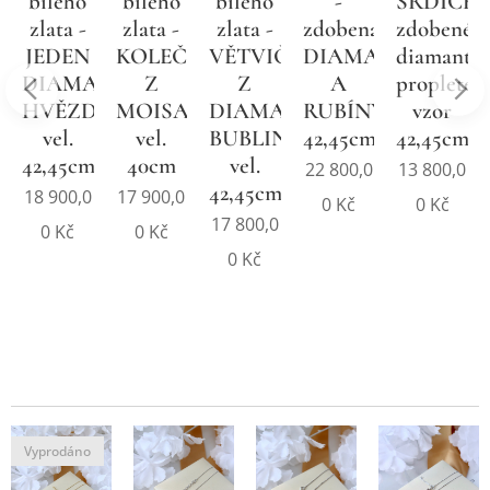
bílého
bílého
bílého
-
SRDÍČKO
NT,
zlata -
zlata -
zlata -
zdobená
zdobené
DIČKA
JEDEN
KOLEČKO
VĚTVIČKA
DIAMANTY
diamanty,
DIAMANT,
Z
Z
A
propleten
m
HVĚZDIČKA
MOISANITŮ,
DIAMANTŮ,
RUBÍNY
vzor
vel.
vel.
BUBLINKY
42,45cm
42,45cm
42,45cm
40cm
vel.
22 800,0
13 800,0
42,45cm
18 900,0
17 900,0
0
Kč
0
Kč
17 800,0
0
Kč
0
Kč
0
Kč
Vyprodáno