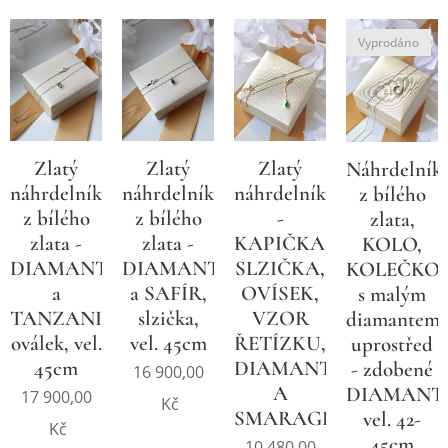
Vyprodáno
Zlatý
Zlatý
Zlatý
Náhrdelník
náhrdelník
náhrdelník
náhrdelník
z bílého
z bílého
z bílého
-
zlata,
zlata -
zlata -
KAPIČKA,
KOLO,
DIAMANT
DIAMANT
SLZIČKA,
KOLEČKO
a
a SAFÍR,
OVÍSEK,
s malým
TANZANIT,
slzička,
VZOR
diamantem
oválek, vel.
vel. 45cm
ŘETÍZKU,
uprostřed
45cm
DIAMANT
- zdobené
16 900,00
A
DIAMANT
17 900,00
Kč
SMARAGD
vel. 42-
Kč
45cm
10 480,00