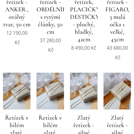
řetízek -
řetízek -
řetízek,
řetízek -
ANKER ,
OBDÉLNÍKOVÝ
PLACIČKY,
FIGARO,
oválný
s rytými
DESTIČKY
3 malá
tvar, 50 cm
články, 50
- plochý,
očka 1
cm
hladký,
velké,
12 190,00
42cm
45cm
37 280,00
Kč
8 490,00
Kč
43 680,00
Kč
Kč
Řetízek v
Řetízek v
Zlatý
Zlatý
bílém
bílém
řetízek -
řetízek -
zlatě,
zlatě,
silné
silné