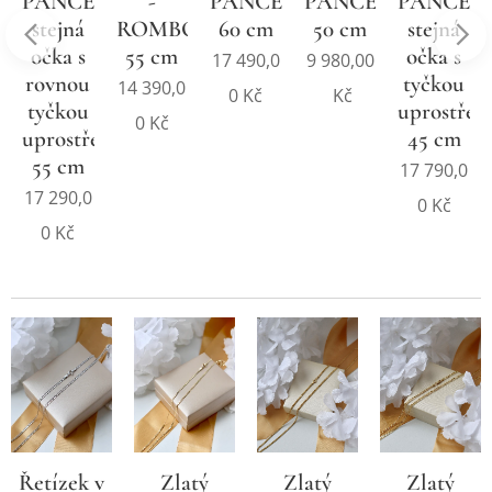
-
PANCER,
PANCER
PANCER,
PANCER
ROMBO,
60 cm
50 cm
stejná
ER
stejná
55 cm
očka s
očka s
17 490,0
9 980,00
tyčkou
rovnou
14 390,0
0
Kč
Kč
uprostřed
tyčkou
0
Kč
45 cm
uprostřed,
ed,
55 cm
17 790,0
17 290,0
0
Kč
0
Kč
Zlatý
Zlatý
Řetízek v
Zlatý