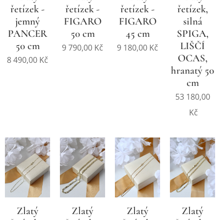
řetízek -
řetízek -
řetízek -
řetízek,
jemný
FIGARO
FIGARO
silná
PANCER
50 cm
45 cm
SPIGA,
50 cm
LIŠČÍ
9 790,00
Kč
9 180,00
Kč
OCAS,
8 490,00
Kč
hranatý 50
cm
53 180,00
Kč
Zlatý
Zlatý
Zlatý
Zlatý