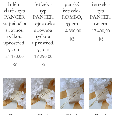
pánský
řetízek -
bílém
řetízek -
řetízek -
typ
zlatě - typ
typ
ROMBO,
PANCER,
PANCER
PANCER
55 cm
60 cm
stejná očka
stejná očka
s rovnou
s rovnou
14 390,00
17 490,00
tyčkou
tyčkou
Kč
Kč
uprostřed,
uprostřed,
55 cm
55 cm
21 180,00
17 290,00
Kč
Kč