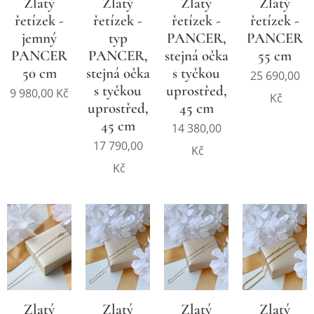
Zlatý
Zlatý
Zlatý
Zlatý
řetízek -
řetízek -
řetízek -
řetízek -
jemný
typ
PANCER,
PANCER
PANCER
PANCER,
stejná očka
55 cm
50 cm
stejná očka
s tyčkou
25 690,00
s tyčkou
uprostřed,
9 980,00
Kč
Kč
uprostřed,
45 cm
45 cm
14 380,00
17 790,00
Kč
Kč
Zlatý
Zlatý
Zlatý
Zlatý