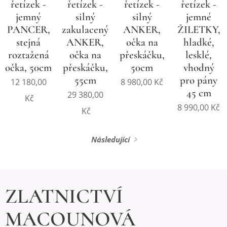
řetízek -
řetízek -
řetízek -
řetízek -
jemný
silný
silný
jemné
PANCER,
zakulacený
ANKER,
ŽILETKY,
stejná
ANKER,
očka na
hladké,
roztažená
očka na
přeskáčku,
lesklé,
očka, 50cm
přeskáčku,
50cm
vhodný
55cm
pro pány
12 180,00
8 980,00
Kč
45 cm
29 380,00
Kč
8 990,00
Kč
Kč
Následující
ZLATNICTVÍ
MACOUNOVÁ