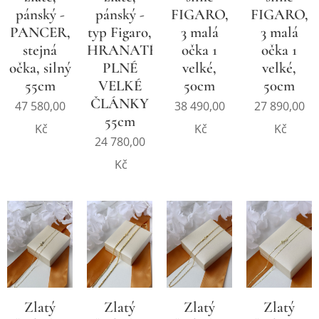
pánský -
pánský -
FIGARO,
FIGARO,
PANCER,
typ Figaro,
3 malá
3 malá
stejná
HRANATÉ,
očka 1
očka 1
očka, silný
PLNÉ
velké,
velké,
55cm
VELKÉ
50cm
50cm
ČLÁNKY
47 580,00
38 490,00
27 890,00
55cm
Kč
Kč
Kč
24 780,00
Kč
Zlatý
Zlatý
Zlatý
Zlatý