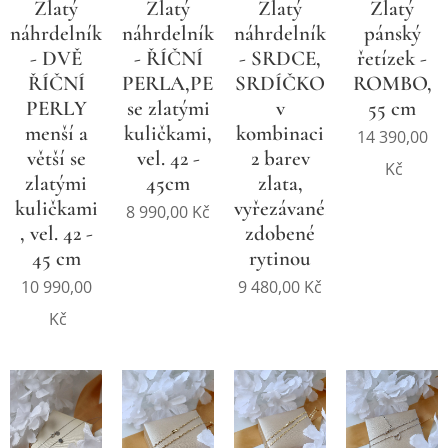
Zlatý
Zlatý
Zlatý
Zlatý
náhrdelník
náhrdelník
náhrdelník
pánský
- DVĚ
- ŘÍČNÍ
- SRDCE,
řetízek -
ŘÍČNÍ
PERLA,PERLIČKA
SRDÍČKO
ROMBO,
PERLY
se zlatými
v
55 cm
menší a
kuličkami,
kombinaci
14 390,00
větší se
vel. 42 -
2 barev
Kč
zlatými
45cm
zlata,
kuličkami
vyřezávané,
8 990,00
Kč
, vel. 42 -
zdobené
45 cm
rytinou
10 990,00
9 480,00
Kč
Kč