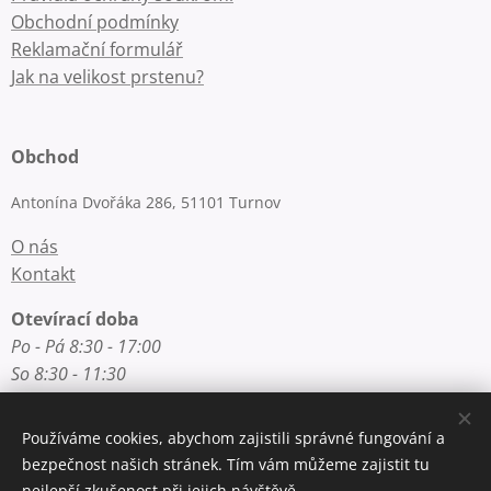
Obchodní podmínky
Reklamační formulář
Jak na velikost prstenu?
Obchod
Antonína Dvořáka 286, 51101 Turnov
O nás
Kontakt
Otevírací doba
Po - Pá 8:30 - 17:00
So 8:30 - 11:30
Používáme cookies, abychom zajistili správné fungování a
Rychlý kontakt
bezpečnost našich stránek. Tím vám můžeme zajistit tu
nejlepší zkušenost při jejich návštěvě.