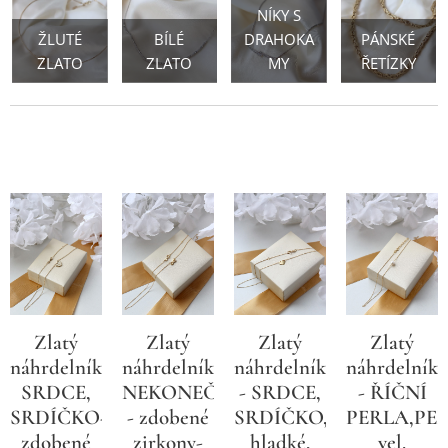
NÍKY S
ŽLUTÉ
BÍLÉ
DRAHOKA
PÁNSKÉ
ZLATO
ZLATO
MY
ŘETÍZKY
Zlatý
Zlatý
Zlatý
Zlatý
náhrdelník,
náhrdelník,
náhrdelník
náhrdelník
SRDCE,
NEKONEČNO
- SRDCE,
- ŘÍČNÍ
SRDÍČKO-
- zdobené
SRDÍČKO,
PERLA,PE
zdobené
zirkony-
hladké,
vel.