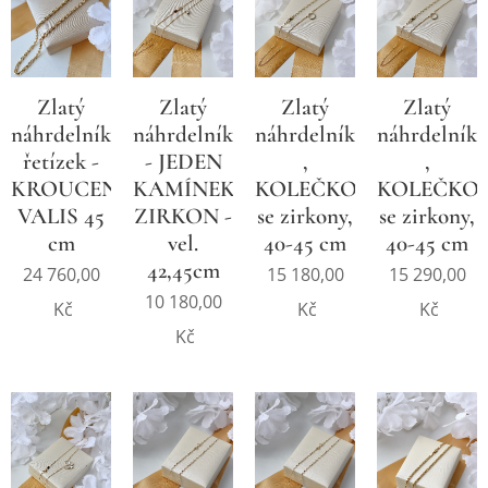
Zlatý
Zlatý
Zlatý
Zlatý
náhrdelníkový
náhrdelník
náhrdelník
náhrdelník
řetízek -
- JEDEN
,
,
KROUCENÝ,
KAMÍNEK,
KOLEČKO
KOLEČKO
VALIS 45
ZIRKON -
se zirkony,
se zirkony,
cm
vel.
40-45 cm
40-45 cm
42,45cm
24 760,00
15 180,00
15 290,00
10 180,00
Kč
Kč
Kč
Kč