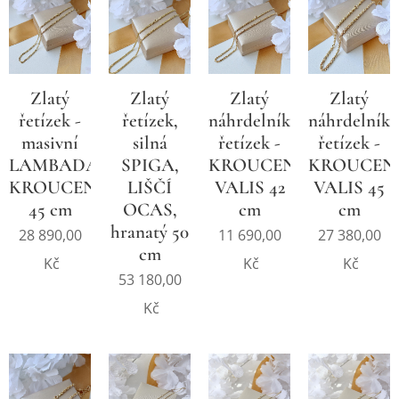
Zlatý
Zlatý
Zlatý
Zlatý
řetízek -
řetízek,
náhrdelníkový
náhrdelníko
masivní
silná
řetízek -
řetízek -
LAMBADA,
SPIGA,
KROUCENÝ,
KROUCENÝ
KROUCENÝ
LIŠČÍ
VALIS 42
VALIS 45
45 cm
OCAS,
cm
cm
hranatý 50
28 890,00
11 690,00
27 380,00
cm
Kč
Kč
Kč
53 180,00
Kč