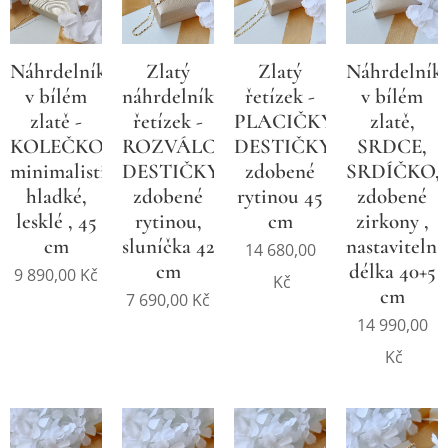
Náhrdelník
Zlatý
Zlatý
Náhrdelník
v bílém
náhrdelníkový
řetízek -
v bílém
zlatě -
řetízek -
PLACIČKY,
zlatě,
KOLEČKO,
ROZVÁLCOVANÉ
DESTIČKY,
SRDCE,
minimalistické,
DESTIČKY,
zdobené
SRDÍČKO,
hladké,
zdobené
rytinou 45
zdobené
lesklé , 45
rytinou,
cm
zirkony ,
cm
sluníčka 42
nastavitelná
14 680,00
cm
délka 40+5
9 890,00
Kč
Kč
cm
7 690,00
Kč
14 990,00
Kč