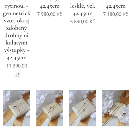
rytinou, -
42,45cm
lesklé, vel.
42,45cm
geometrický
42,45cm
7 980,00
Kč
7 180,00
Kč
vzor, okraj
5 890,00
Kč
zdobený
drobnými
kulatými
výstupky -
42,45cm
11 390,00
Kč