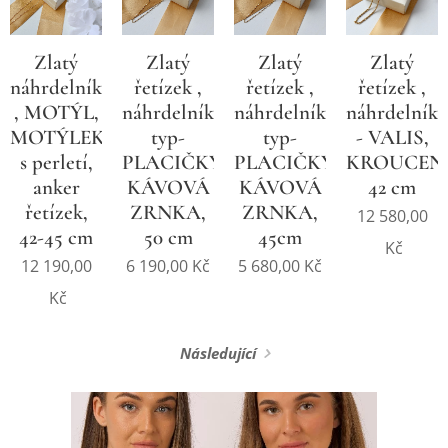
Zlatý
Zlatý
Zlatý
Zlatý
náhrdelník
řetízek ,
řetízek ,
řetízek ,
, MOTÝL,
náhrdelníkový
náhrdelníkový
náhrdelník
MOTÝLEK
typ-
typ-
- VALIS,
s perletí,
PLACIČKY,
PLACIČKY,
KROUCEN
anker
KÁVOVÁ
KÁVOVÁ
42 cm
řetízek,
ZRNKA,
ZRNKA,
12 580,00
42-45 cm
50 cm
45cm
Kč
12 190,00
6 190,00
Kč
5 680,00
Kč
Kč
Následující