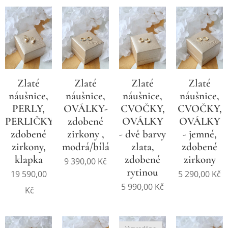
Zlaté
Zlaté
Zlaté
Zlaté
náušnice,
náušnice,
náušnice,
náušnice,
PERLY,
OVÁLKY-
CVOČKY,
CVOČKY,
PERLIČKY
zdobené
OVÁLKY
OVÁLKY
zdobené
zirkony ,
- dvě barvy
- jemné,
zirkony,
modrá/bílá
zlata,
zdobené
klapka
zdobené
zirkony
9 390,00
Kč
rytinou
19 590,00
5 290,00
Kč
5 990,00
Kč
Kč