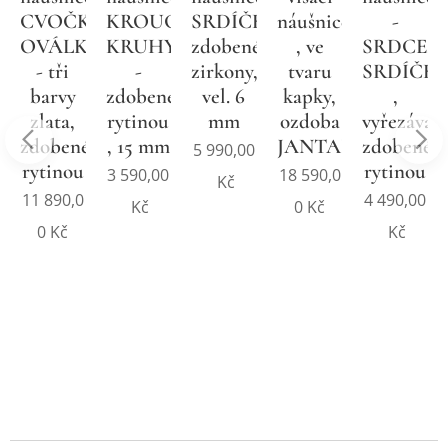
SRDÍČKA,
náušnice
-
e
CVOČKY,
KROUCENÉ
zdobené
, ve
SRDCE,
OVÁLKY
KRUHY/KROUŽKY
zirkony,
tvaru
SRDÍČK
,
- tři
-
vel. 6
kapky,
,
istické,
barvy
zdobené
mm
ozdoba
vyřezávan
ické,
zlata,
rytinou
JANTAR
zdobené
zdobené
, 15 mm
5 990,00
rytinou
rytinou
18 590,0
3 590,00
Kč
4 490,00
11 890,0
0
Kč
Kč
Kč
0
Kč