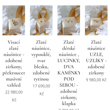
Visací
Zlaté
Zlaté
Zlaté
zlaté
náušnice,
dětské
náušnice
náušnice -
vypouklé,
náušnice ,
UZLE,
zdobené
tvar
LUCINKY,
UZLÍKY -
zirkony,
blesku,
DVA
zdobené
překroucené,
zdobené
KAMÍNKY
zirkony
masivní
rytinou
POD
9 980,00
Kč
vzhled
SEBOU -
17 690,00
zdobené
22 980,00
Kč
zirkony,
Kč
klapka