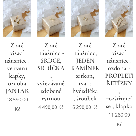
Zlaté
Zlaté
Zlaté
Zlaté
visací
náušnice -
náušnice,
visací
náušnice ,
SRDCE,
JEDEN
náušnice ,
ve tvaru
SRDÍČKA
KAMÍNEK,
ozdoba -
kapky,
,
zirkon,
PROPLETE
ozdoba
vyřezávané,
tvar :
ŘETÍZKY
JANTAR
zdobené
hvězdička
,
rytinou
, šroubek
rozšiřující
18 590,00
se , klapka
4 490,00
Kč
6 290,00
Kč
Kč
11 280,00
Kč