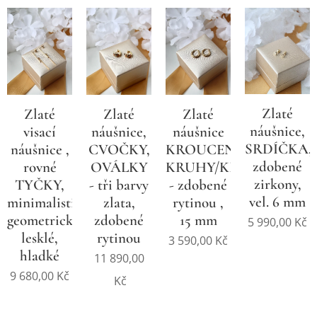
Zlaté
Zlaté
Zlaté
Zlaté
náušnice,
visací
náušnice,
náušnice
SRDÍČKA,
náušnice ,
CVOČKY,
KROUCENÉ
zdobené
rovné
OVÁLKY
KRUHY/KROUŽKY
zirkony,
TYČKY,
- tři barvy
- zdobené
vel. 6 mm
minimalistické,
zlata,
rytinou ,
geometrické,
zdobené
15 mm
5 990,00
Kč
lesklé,
rytinou
3 590,00
Kč
hladké
11 890,00
9 680,00
Kč
Kč