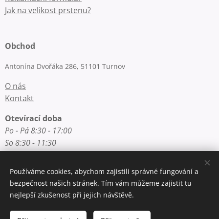
Jak na velikost prstenu?
Obchod
Antonína Dvořáka 286, 51101 Turnov
O nás
Kontakt
Otevírací doba
Po - Pá 8:30 - 17:00
So 8:30 - 11:30
Používáme cookies, abychom zajistili správné fungování a
Rychlý kontakt
bezpečnost našich stránek. Tím vám můžeme zajistit tu
nejlepší zkušenost při jejich návštěvě.
E-mail: info@zlatnictvi-macounova.cz
Telefon: +420 777 200 250