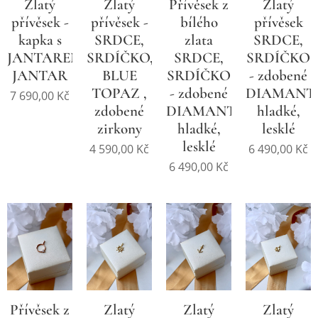
Zlatý
Zlatý
Přívěsek z
Zlatý
přívěsek -
přívěsek -
bílého
přívěsek
kapka s
SRDCE,
zlata
SRDCE,
JANTAREM,
SRDÍČKO,
SRDCE,
SRDÍČKO
JANTAR
BLUE
SRDÍČKO
- zdobené
TOPAZ ,
- zdobené
DIAMANT
7 690,00
Kč
zdobené
DIAMANTEM,
hladké,
zirkony
hladké,
lesklé
lesklé
4 590,00
Kč
6 490,00
Kč
6 490,00
Kč
Přívěsek z
Zlatý
Zlatý
Zlatý