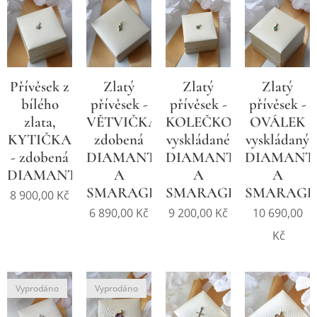
Přívěsek z
Zlatý
Zlatý
Zlatý
bílého
přívěsek -
přívěsek -
přívěsek -
zlata,
VĚTVIČKA
KOLEČKO
OVÁLEK
KYTIČKA
zdobená
vyskládané
vyskládaný
- zdobená
DIAMANTY
DIAMANTY
DIAMANT
DIAMANTY
A
A
A
SMARAGDY
SMARAGDEM
SMARAG
8 900,00
Kč
6 890,00
Kč
9 200,00
Kč
10 690,00
Kč
Vyprodáno
Vyprodáno