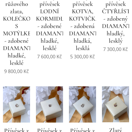
růžového
přívěsek
přívěsek
přívěsek
zlata,
LODNÍ
KOTVA,
ČTYŘLÍST
KOLEČKO
KORMIDLO
KOTVIČKA
- zdobený
S
- zdobené
- zdobená
DIAMANT
MOTÝLKEM
DIAMANTEM,
DIAMANTEM,
hladký,
- zdobené
hladké,
hladká,
lesklý
DIAMANTY,
lesklé
lesklá
7 300,00
Kč
hladké,
7 600,00
Kč
5 300,00
Kč
lesklé
9 800,00
Kč
Zlatý
Přívěsek z
Přívěsek z
Přívěsek z