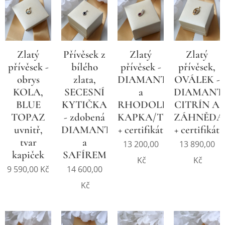
Zlatý
Přívěsek z
Zlatý
Zlatý
přívěsek -
bílého
přívěsek -
přívěsek,
obrys
zlata,
DIAMANTY
OVÁLEK -
KOLA,
SECESNÍ
a
DIAMANTY
BLUE
KYTIČKA
RHODOLIT,
CITRÍN A
TOPAZ
- zdobená
KAPKA/TULIPÁNEK
ZÁHNĚDA
uvnitř,
DIAMANTY
+ certifikát
+ certifikát
tvar
a
13 200,00
13 890,00
kapiček
SAFÍREM
Kč
Kč
9 590,00
Kč
14 600,00
Kč