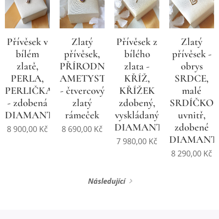
Přívěsek v
Zlatý
Zlatý
Přívěsek z
bílém
přívěsek -
přívěsek,
bílého
zlatě,
obrys
PŘÍRODNÍ
zlata -
PERLA,
SRDCE,
AMETYST
KŘÍŽ,
PERLIČKA
malé
- čtvercový
KŘÍŽEK
- zdobená
SRDÍČKO
zlatý
zdobený,
DIAMANTEM
uvnitř,
rámeček
vyskládaný
zdobené
DIAMANTY
8 900,00
Kč
8 690,00
Kč
DIAMANT
7 980,00
Kč
8 290,00
Kč
Následující