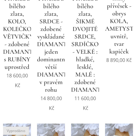
přívěsek -
bílého
bílého
bílého
obrys
zlata,
zlata,
zlata,
KOLA,
KOLO,
SRDCE -
ŠIKMÉ
AMETYST
KOLEČKO,
zdobené
DVOJITÉ
uvnitř,
VĚTVIČKY
vyskládané
SRDCE,
tvar
- zdobené
DIAMANTY,
SRDÍČKO
kapiček
DIAMANTY
jeden
- VELKÉ :
s RUBÍNY
dominantní
hladké,
8 890,00
Kč
uprostřed
větší
lesklé,
DIAMANT
MALÉ :
18 600,00
v pravém
zdobené
Kč
rohu
DIAMANTY
14 800,00
11 600,00
Kč
Kč
Vyprodáno