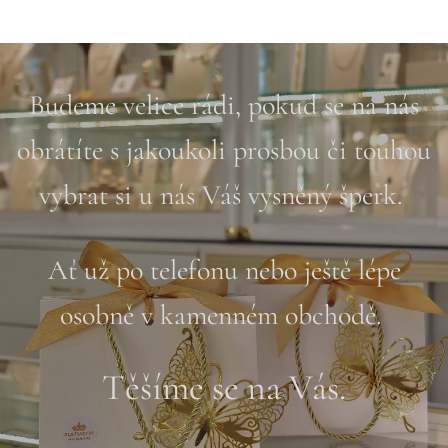
Budeme velice rádi, pokud se na nás
obrátíte s jakoukoli prosbou či touhou
vybrat si u nás Váš vysněný šperk.
Ať už po telefonu nebo ještě lépe
osobně v kamenném obchodě.
Těšíme se na Vás.