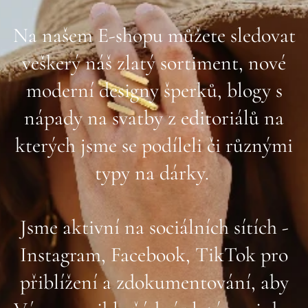
Na našem E-shopu můžete sledovat
veškerý náš zlatý sortiment, nové
moderní designy šperků, blogy s
nápady na svatby z editoriálů na
kterých jsme se podíleli či různými
typy na dárky.
Jsme aktivní na sociálních sítích -
Instagram, Facebook, TikTok pro
přiblížení a zdokumentování, aby