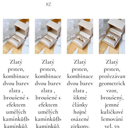
Kč
Zlatý
Zlatý
Zlatý
Zlatý
prsten,
prsten,
prsten,
prsten,
kombinace
kombinace
kombinace
prořezávaný
dvou barev
dvou barev
dvou barev
geometrický
zlata ,
zlata ,
zlata ,
vzor,
broušené s
broušené s
šikmé
broušený,
efektem
efektem
články
jemné
umělých
umělých
hojně
kuličkové
kamínků(bez
kamínků(bez
osázené
lemování
kamínků),
kamínků),
zirkony,
vel. 59