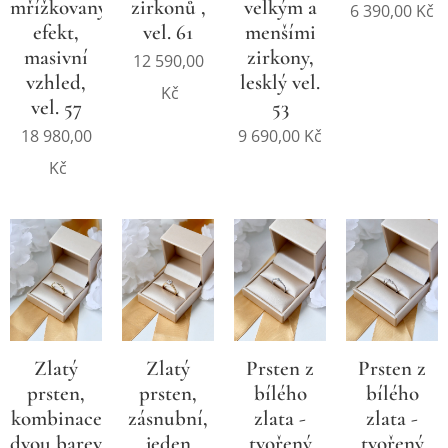
mřížkovaný
zirkonů ,
velkým a
6 390,00
Kč
efekt,
vel. 61
menšími
masivní
zirkony,
12 590,00
vzhled,
lesklý vel.
Kč
vel. 57
53
18 980,00
9 690,00
Kč
Kč
Zlatý
Zlatý
Prsten z
Prsten z
prsten,
prsten,
bílého
bílého
kombinace
zásnubní,
zlata -
zlata -
dvou barev
jeden
tvořený
tvořený