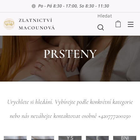
Po - Pá 8:30 - 17:00, So 8:30 - 11:30
Hledat
ZLATNICTVÍ
MACOUNOVÁ
PRSTENY
Urychlete si hledání. Vybírejte podle konkrétní kategorie
nebo nás neváhejte kontaktovat osobně +420777200250
PRSTEN
PÁNSK
ZÁSNU
Y S
É
BNÍ