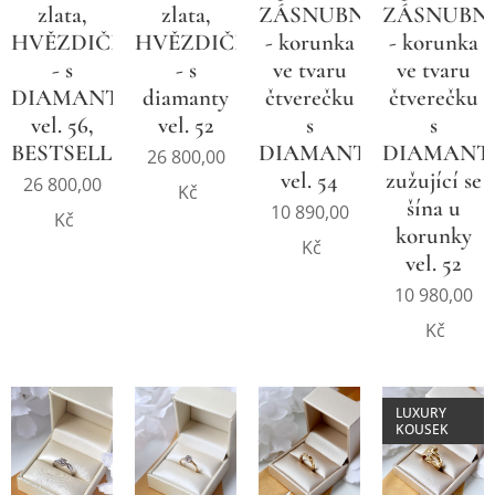
zlata,
zlata,
ZÁSNUBNÍ
ZÁSNUBN
HVĚZDIČKA
HVĚZDIČKA
- korunka
- korunka
- s
- s
ve tvaru
ve tvaru
DIAMANTY
diamanty
čtverečku
čtverečku
vel. 56,
vel. 52
s
s
BESTSELLER
DIAMANTY
DIAMANTY
26 800,00
vel. 54
zužující se
26 800,00
Kč
šína u
10 890,00
Kč
korunky
Kč
vel. 52
10 980,00
Kč
LUXURY
KOUSEK