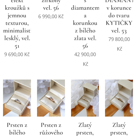
s
DIAMANT
efekt
zirkony
diamantem
v korunce
kroužků s
vel. 56
a
do tvaru
jemnou
6 990,00
Kč
korunkou
KYTIČKY
texturou,
z bílého
vel. 53
minimalistický,
zlata vel.
lesklý, vel.
79 800,00
56
51
Kč
42 900,00
9 690,00
Kč
Kč
Prsten z
Prsten z
Zlatý
Zlatý
bílého
růžového
prsten,
prsten,