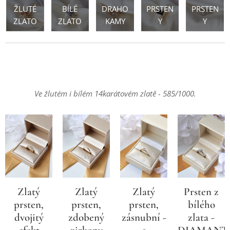
ŽLUTÉ
BÍLÉ
DRAHO
PRSTEN
PRSTEN
ZLATO
ZLATO
KAMY
Y
Y
Ve žlutém i bílém 14karátovém zlatě - 585/1000.
Zlatý
Prsten z
Zlatý
Zlatý
prsten,
bílého
prsten,
prsten,
zásnubní -
zlata -
dvojitý
zdobený