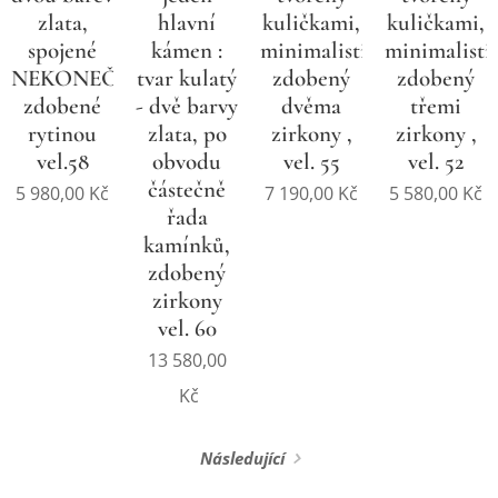
zlata,
hlavní
kuličkami,
kuličkami,
spojené
kámen :
minimalistický,
minimalisti
NEKONEČNA,
tvar kulatý
zdobený
zdobený
zdobené
- dvě barvy
dvěma
třemi
rytinou
zlata, po
zirkony ,
zirkony ,
vel.58
obvodu
vel. 55
vel. 52
částečně
5 980,00
Kč
7 190,00
Kč
5 580,00
Kč
řada
kamínků,
zdobený
zirkony
vel. 60
13 580,00
Kč
Následující