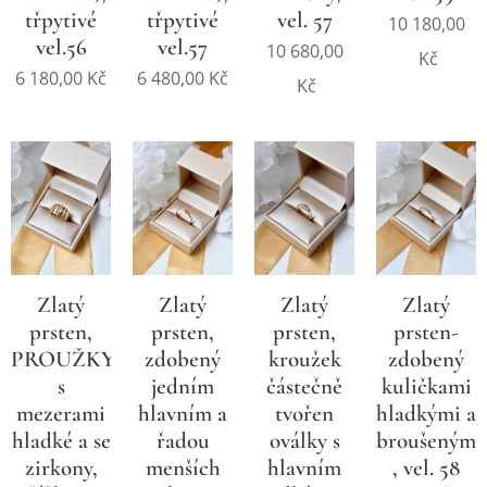
třpytivé
třpytivé
vel. 57
10 180,00
vel.56
vel.57
10 680,00
Kč
6 180,00
Kč
6 480,00
Kč
Kč
Zlatý
Zlatý
Zlatý
Zlatý
prsten,
prsten,
prsten,
prsten-
PROUŽKY
zdobený
kroužek
zdobený
s
jedním
částečně
kuličkami
mezerami
hlavním a
tvořen
hladkými a
hladké a se
řadou
oválky s
broušenými
zirkony,
menších
hlavním
, vel. 58