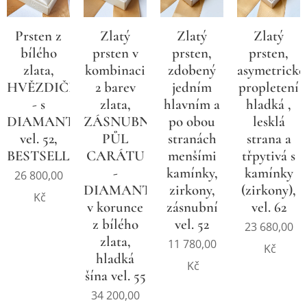
Prsten z
Zlatý
Zlatý
Zlatý
bílého
prsten v
prsten,
prsten,
zlata,
kombinaci
zdobený
asymetrické
HVĚZDIČKA
2 barev
jedním
propletení
- s
zlata,
hlavním a
hladká ,
DIAMANTY
ZÁSNUBNÍ,
po obou
lesklá
vel. 52,
PŮL
stranách
strana a
BESTSELLER
CARÁTU
menšími
třpytivá s
-
kamínky,
kamínky
26 800,00
DIAMANTY
zirkony,
(zirkony),
Kč
v korunce
zásnubní
vel. 62
z bílého
vel. 52
23 680,00
zlata,
11 780,00
Kč
hladká
Kč
šína vel. 55
34 200,00