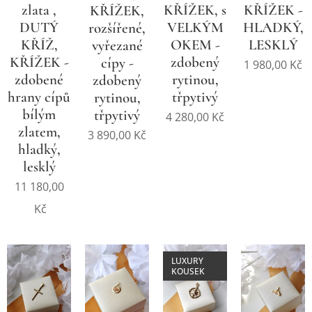
zlata ,
KŘÍŽEK, s
KŘÍŽEK -
KŘÍŽEK,
DUTÝ
VELKÝM
HLADKÝ,
rozšířené,
KŘÍŽ,
OKEM -
LESKLÝ
vyřezané
KŘÍŽEK -
zdobený
cípy -
1 980,00
Kč
zdobené
rytinou,
zdobený
hrany cípů
třpytivý
rytinou,
bílým
třpytivý
4 280,00
Kč
zlatem,
3 890,00
Kč
hladký,
lesklý
11 180,00
Kč
LUXURY
KOUSEK