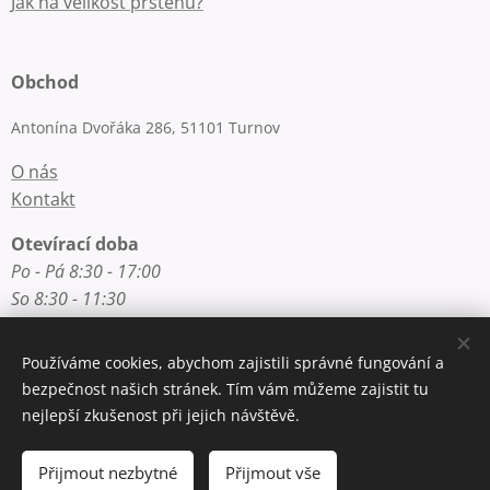
Jak na velikost prstenu?
Obchod
Antonína Dvořáka 286, 51101 Turnov
O nás
Kontakt
Otevírací doba
Po - Pá 8:30 - 17:00
So 8:30 - 11:30
Používáme cookies, abychom zajistili správné fungování a
Rychlý kontakt
bezpečnost našich stránek. Tím vám můžeme zajistit tu
nejlepší zkušenost při jejich návštěvě.
E-mail: info@zlatnictvi-macounova.cz
Telefon: +420 777 200 250
Přijmout nezbytné
Přijmout vše