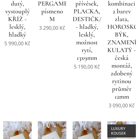
dutý,
PERGAMEN,
přívěsek,
kombinaci
vystouplý
písmeno
PLACKA,
2 barev
KŘÍŽ -
M
DESTIČKA
zlata,
lesklý,
- hladký,
HOROSKO
3 290,00
Kč
hladký
lesklý,
BÝK,
možnost
ZNAMENÍ,
5 990,00
Kč
rytí,
KULATÝ -
13x9mm
česká
montáž,
5 190,00
Kč
zdobený
rytinou
průměr
12mm
3 090,00
Kč
LUXURY
KOUSEK