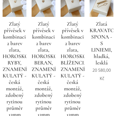
Zlatý
Zlatý
Zlatý
Zlatá
přívěsek v
přívěsek v
přívěsek v
KRAVATO
kombinaci
kombinaci
kombinaci
SPONA -
2 barev
2 barev
2 barev
S
zlata,
zlata,
zlata,
LINIEMI,
HOROSKOP
HOROSKOP
HOROSKOP
hladká,
RYBY,
BERAN,
BLÍŽENCI,
lesklá
ZNAMENÍ,
ZNAMENÍ,
ZNAMENÍ,
20 580,00
KULATÝ -
KULATÝ -
KULATÝ -
Kč
česká
česká
česká
montáž,
montáž,
montáž,
zdobený
zdobený
zdobený
rytinou
rytinou
rytinou
průměr
průměr
průměr
12mm
12mm
12mm