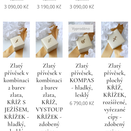
3 090,00
Kč
3 190,00
Kč
3 090,00
Kč
Vyprodáno
Zlatý
Zlatý
Zlatý
Zlatý
přívěsek v
přívěsek v
přívěsek,
přívěsek,
kombinaci
kombinaci
KOMPAS
plochý
2 barev
2 barev
- hladký,
KŘÍŽ,
zlata,
zlata,
lesklý
KŘÍŽEK,
KŘÍŽ S
KŘÍŽ,
rozšířené,
6 790,00
Kč
JEŽÍŠEM,
VYSTOUPLÝ
vyřezané
KŘÍŽEK -
KŘÍŽEK -
cípy -
hladký,
zdobený
zdobený