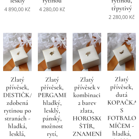
lesklý
rytinou
rytinou,
třpytivý
4 890,00
Kč
4 280,00
Kč
2 280,00
Kč
Zlatý
Zlatý
Zlatý
Zlatý
přívěsek,
přívěsek,
přívěsek,
přívěsek v
dutá
DESTIČKA
PERGAMEN-
kombinaci
KOPAČKA
zdobená
hladký,
2 barev
S
rytinou po
lesklý,
zlata,
FOTBALO
stranách -
pánský,
HOROSKOP
MÍČEM -
hladká,
možnost
ŠTÍR,
hladká,
lesklá,
rytí,
ZNAMENÍ,