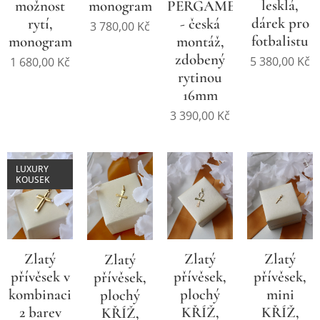
lesklá,
možnost
monogram
PERGAMEN
dárek pro
rytí,
- česká
3 780,00
Kč
fotbalistu
monogram
montáž,
zdobený
5 380,00
Kč
1 680,00
Kč
rytinou
16mm
3 390,00
Kč
LUXURY
KOUSEK
Zlatý
Zlatý
Zlatý
Zlatý
přívěsek v
přívěsek,
přívěsek,
přívěsek,
kombinaci
plochý
mini
plochý
2 barev
KŘÍŽ,
KŘÍŽ,
KŘÍŽ,