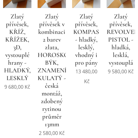
Zlatý
Zlatý
Zlatý
Zlatý
přívěsek,
přívěsek v
přívěsek,
přívěsek,
KŘÍŽ,
kombinaci
KOMPAS
REVOLVER
KŘÍŽEK,
2 barev
- hladký,
PISTOL -
3D,
zlata,
lesklý,
hladká,
vystouplé
HOROSKOP
vhodný i
lesklá,
hrany -
BÝK,
pro pány
vystouplá
HLADKÝ,
ZNAMENÍ,
13 480,00
9 580,00
Kč
LESKLÝ
KULATÝ -
Kč
česká
9 680,00
Kč
montáž,
zdobený
rytinou
průměr
13mm
2 580,00
Kč