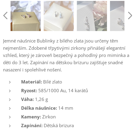
Jemné náušnice Bublinky z bílého zlata jsou určeny těm
nejmenším. Zdobené třpytivými zirkony přinášejí elegantní
vzhled, který je zároveň bezpečný a pohodlný pro miminka a
děti do 3 let. Zapínání na dětskou brizuru zajišťuje snadné
nasazení i spolehlivé nošení.
Materiál:
Bílé zlato
Ryzost:
585/1000 Au, 14 karátů
Váha:
1,26 g
Délka náušnice:
14 mm
Kameny:
Zirkon
Zapínání:
Dětská brizura