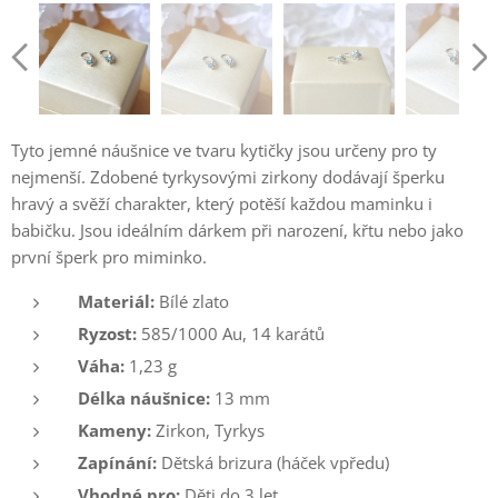
Tyto jemné náušnice ve tvaru kytičky jsou určeny pro ty
nejmenší. Zdobené tyrkysovými zirkony dodávají šperku
hravý a svěží charakter, který potěší každou maminku i
babičku. Jsou ideálním dárkem při narození, křtu nebo jako
první šperk pro miminko.
Materiál:
Bílé zlato
Ryzost:
585/1000 Au, 14 karátů
Váha:
1,23 g
Délka náušnice:
13 mm
Kameny:
Zirkon, Tyrkys
Zapínání:
Dětská brizura (háček vpředu)
Vhodné pro:
Děti do 3 let