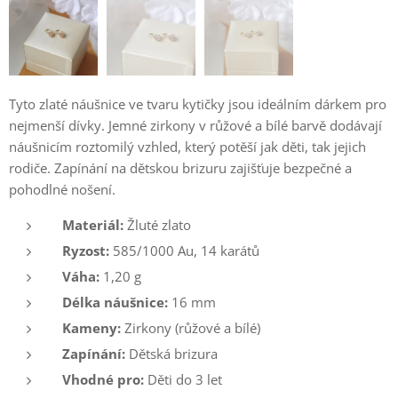
Tyto zlaté náušnice ve tvaru kytičky jsou ideálním dárkem pro
nejmenší dívky. Jemné zirkony v růžové a bílé barvě dodávají
náušnicím roztomilý vzhled, který potěší jak děti, tak jejich
rodiče. Zapínání na dětskou brizuru zajišťuje bezpečné a
pohodlné nošení.
Materiál:
Žluté zlato
Ryzost:
585/1000 Au, 14 karátů
Váha:
1,20 g
Délka náušnice:
16 mm
Kameny:
Zirkony (růžové a bílé)
Zapínání:
Dětská brizura
Vhodné pro:
Děti do 3 let