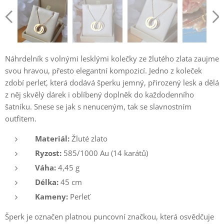
Náhrdelník s volnými lesklými kolečky ze žlutého zlata zaujme
svou hravou, přesto elegantní kompozicí. Jedno z koleček
zdobí perleť, která dodává šperku jemný, přirozený lesk a dělá
z něj skvělý dárek i oblíbený doplněk do každodenního
šatníku. Snese se jak s nenuceným, tak se slavnostním
outfitem.
Materiál:
Žluté zlato
Ryzost:
585/1000 Au (14 karátů)
Váha:
4,45 g
Délka:
45 cm
Kameny:
Perleť
Šperk je označen platnou puncovní značkou, která osvědčuje