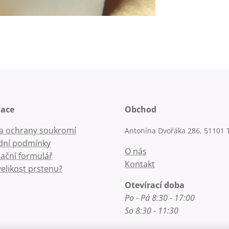
mace
Obchod
la ochrany soukromí
Antonína Dvořáka 286, 51101 
ní podmínky
O nás
ační formulář
Kontakt
velikost prstenu?
Otevírací doba
Po - Pá 8:30 - 17:00
So 8:30 - 11:30