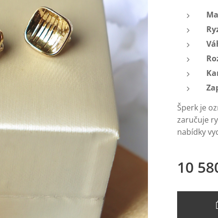
Ma
Ry
Vá
Ro
Ka
Za
Šperk je o
zaručuje r
nabídky vyd
10 58