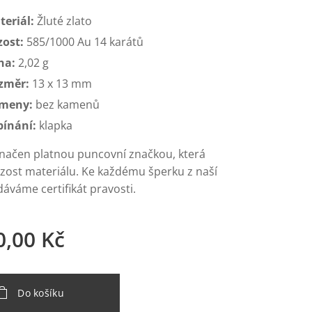
teriál:
Žluté zlato
zost:
585/1000 Au 14 karátů
ha:
2,02 g
změr:
13 x 13 mm
meny:
bez kamenů
pínání:
klapka
značen platnou puncovní značkou, která
yzost materiálu. Ke každému šperku z naší
áváme certifikát pravosti.
0,00
Kč
Do košíku