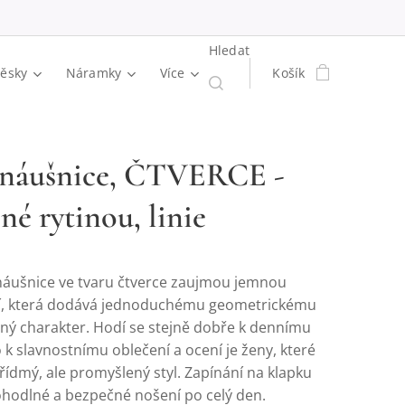
Hledat
věsky
Náramky
Více
Košík
 náušnice, ČTVERCE -
né rytinou, linie
 náušnice ve tvaru čtverce zaujmou jemnou
nií, která dodává jednoduchému geometrickému
zný charakter. Hodí se stejně dobře k dennímu
 k slavnostnímu oblečení a ocení je ženy, které
třídmý, ale promyšlený styl. Zapínání na klapku
pohodlné a bezpečné nošení po celý den.