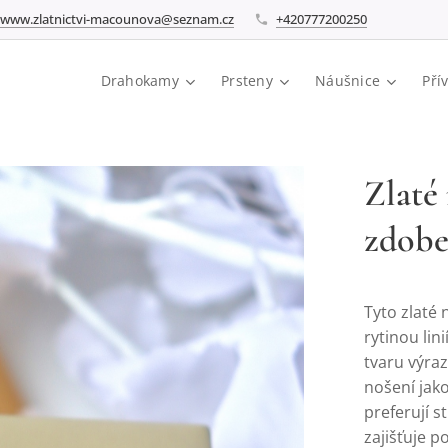
www.zlatnictvi-macounova@seznam.cz
+420777200250
Drahokamy
Prsteny
Náušnice
Pří
Zlaté
zdobe
Tyto zlaté
rytinou li
tvaru výra
nošení jako
preferují s
zajišťuje 