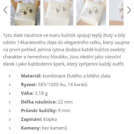
Tyto zlaté náušnice ve tvaru kuliček spojují teplý žlutý a bílý
odstín 14karátového zlata do elegantního celku, který zaujme
na první pohled. Jemná rytina dodává každé kuličce osobitý
charakter a řemeslnou hloubku. Jsou ideální jako vánoční
dárek i jako každodenní šperk, který zpříjemní každý outfit.
Materiál:
kombinace žlutého a bílého zlata
Ryzost:
585/1000 Au, 14 karátů
Váha:
3,18 g
Délka náušnice:
22 mm
Průměr kuličky:
9 mm
Zapínání:
klapka
Kameny:
bez kamenů