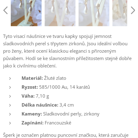
Tyto visací náušnice ve tvaru kapky spojují jemnost
sladkovodních perel s třpytem zirkonů. Jsou ideální volbou
pro ženy, které ocení klasickou eleganci s přirozeným
půvabem. Hodí se ke slavnostním příležitostem stejně dobře
jako k civilnímu oblečení.
Materiál:
Žluté zlato
Ryzost:
585/1000 Au, 14 karátů
Váha:
7,10 g
Délka náušnice:
3,4 cm
Kameny:
Sladkovodní perly, zirkony
Zapínání:
Francouzské
Šperk je označen platnou puncovní značkou, která zaručuje