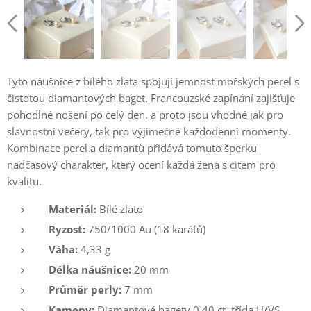
Tyto náušnice z bílého zlata spojují jemnost mořských perel s
čistotou diamantových baget. Francouzské zapínání zajišťuje
pohodlné nošení po celý den, a proto jsou vhodné jak pro
slavnostní večery, tak pro výjimečné každodenní momenty.
Kombinace perel a diamantů přidává tomuto šperku
nadčasový charakter, který ocení každá žena s citem pro
kvalitu.
Materiál:
Bílé zlato
Ryzost:
750/1000 Au (18 karátů)
Váha:
4,33 g
Délka náušnice:
20 mm
Průměr perly:
7 mm
Kameny:
Diamantové bagety 0,40 ct, třída H/VS.