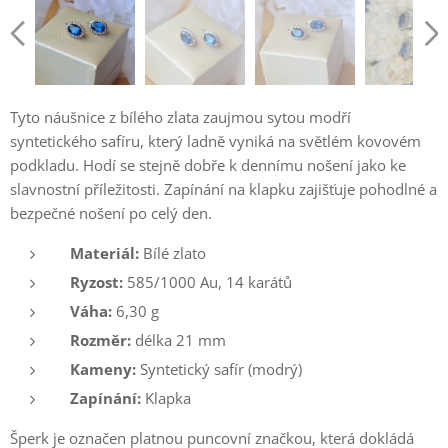
Tyto náušnice z bílého zlata zaujmou sytou modří
syntetického safíru, který ladně vyniká na světlém kovovém
podkladu. Hodí se stejně dobře k dennímu nošení jako ke
slavnostní příležitosti. Zapínání na klapku zajišťuje pohodlné a
bezpečné nošení po celý den.
Materiál:
Bílé zlato
Ryzost:
585/1000 Au, 14 karátů
Váha:
6,30 g
Rozměr:
délka 21 mm
Kameny:
Syntetický safír (modrý)
Zapínání:
Klapka
Šperk je označen platnou puncovní značkou, která dokládá