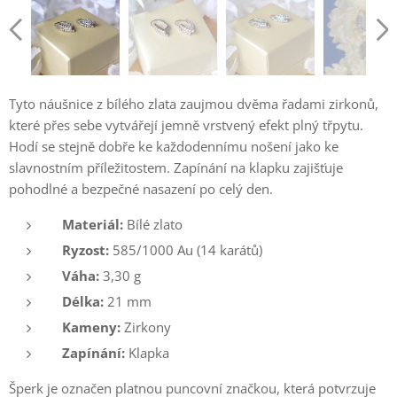
Tyto náušnice z bílého zlata zaujmou dvěma řadami zirkonů,
které přes sebe vytvářejí jemně vrstvený efekt plný třpytu.
Hodí se stejně dobře ke každodennímu nošení jako ke
slavnostním příležitostem. Zapínání na klapku zajišťuje
pohodlné a bezpečné nasazení po celý den.
Materiál:
Bílé zlato
Ryzost:
585/1000 Au (14 karátů)
Váha:
3,30 g
Délka:
21 mm
Kameny:
Zirkony
Zapínání:
Klapka
Šperk je označen platnou puncovní značkou, která potvrzuje