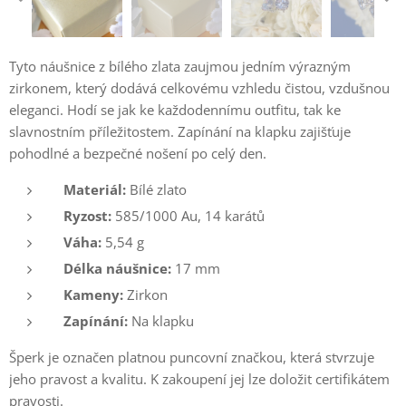
Tyto náušnice z bílého zlata zaujmou jedním výrazným
zirkonem, který dodává celkovému vzhledu čistou, vzdušnou
eleganci. Hodí se jak ke každodennímu outfitu, tak ke
slavnostním příležitostem. Zapínání na klapku zajišťuje
pohodlné a bezpečné nošení po celý den.
Materiál:
Bílé zlato
Ryzost:
585/1000 Au, 14 karátů
Váha:
5,54 g
Délka náušnice:
17 mm
Kameny:
Zirkon
Zapínání:
Na klapku
Šperk je označen platnou puncovní značkou, která stvrzuje
jeho pravost a kvalitu. K zakoupení jej lze doložit certifikátem
pravosti.