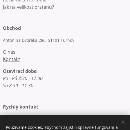
Jak na velikost prstenu?
Obchod
Antonína Dvořáka 286, 51101 Turnov
O nás
Kontakt
Otevírací doba
Po - Pá 8:30 - 17:00
So 8:30 - 11:30
Rychlý kontakt
E-mail: info@zlatnictvi-macounova.cz
Telefon: +420 777 200 250
Používáme cookies, abychom zajistili správné fungování a