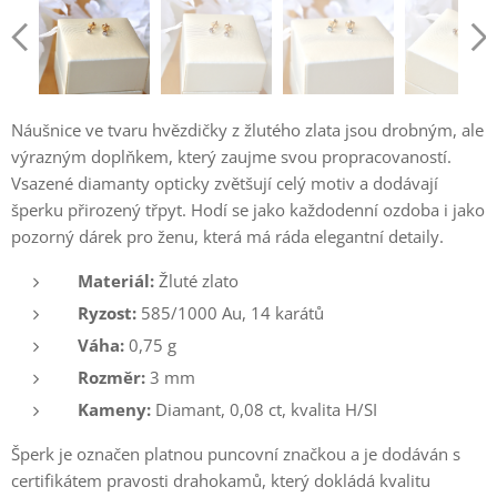
Náušnice ve tvaru hvězdičky z žlutého zlata jsou drobným, ale
výrazným doplňkem, který zaujme svou propracovaností.
Vsazené diamanty opticky zvětšují celý motiv a dodávají
šperku přirozený třpyt. Hodí se jako každodenní ozdoba i jako
pozorný dárek pro ženu, která má ráda elegantní detaily.
Materiál:
Žluté zlato
Ryzost:
585/1000 Au, 14 karátů
Váha:
0,75 g
Rozměr:
3 mm
Kameny:
Diamant, 0,08 ct, kvalita H/SI
Šperk je označen platnou puncovní značkou a je dodáván s
certifikátem pravosti drahokamů, který dokládá kvalitu