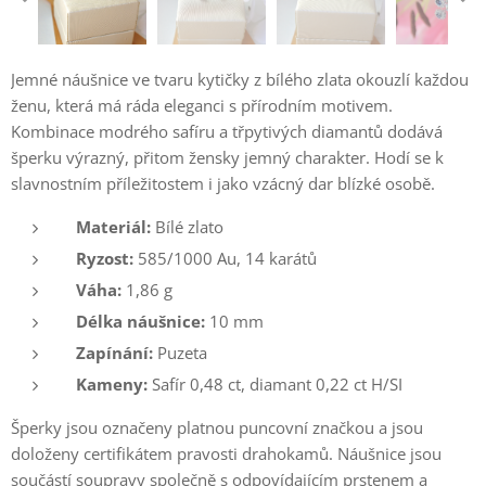
Jemné náušnice ve tvaru kytičky z bílého zlata okouzlí každou
ženu, která má ráda eleganci s přírodním motivem.
Kombinace modrého safíru a třpytivých diamantů dodává
šperku výrazný, přitom žensky jemný charakter. Hodí se k
slavnostním příležitostem i jako vzácný dar blízké osobě.
Materiál:
Bílé zlato
Ryzost:
585/1000 Au, 14 karátů
Váha:
1,86 g
Délka náušnice:
10 mm
Zapínání:
Puzeta
Kameny:
Safír 0,48 ct, diamant 0,22 ct H/SI
Šperky jsou označeny platnou puncovní značkou a jsou
doloženy certifikátem pravosti drahokamů. Náušnice jsou
součástí soupravy společně s odpovídajícím prstenem a