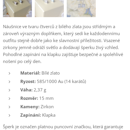
Náušnice ve tvaru čtverců z bílého zlata jsou střídmým a
zároveň výrazným doplňkem, který sedí ke každodennímu
outfitu stejně dobře jako ke slavnostní příležitosti. Vsazené
zirkony jemně odráží světlo a dodávají šperku živý vzhled.
Pohodlné zapínání na klapku zajišťuje bezpečné a spolehlivé
nošení po celý den.
Materiál:
Bílé zlato
Ryzost:
585/1000 Au (14 karátů)
Váha:
2,37 g
Rozměr:
15 mm
Kameny:
Zirkon
Zapínání:
Klapka
Šperk je označen platnou puncovní značkou, která garantuje