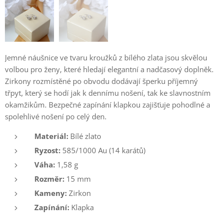
Jemné náušnice ve tvaru kroužků z bílého zlata jsou skvělou
volbou pro ženy, které hledají elegantní a nadčasový doplněk.
Zirkony rozmístěné po obvodu dodávají šperku příjemný
třpyt, který se hodí jak k dennímu nošení, tak ke slavnostním
okamžikům. Bezpečné zapínání klapkou zajišťuje pohodlné a
spolehlivé nošení po celý den.
Materiál:
Bílé zlato
Ryzost:
585/1000 Au (14 karátů)
Váha:
1,58 g
Rozměr:
15 mm
Kameny:
Zirkon
Zapínání:
Klapka