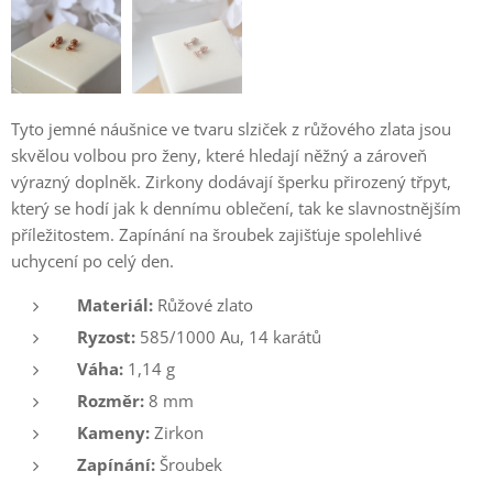
Tyto jemné náušnice ve tvaru slziček z růžového zlata jsou
skvělou volbou pro ženy, které hledají něžný a zároveň
výrazný doplněk. Zirkony dodávají šperku přirozený třpyt,
který se hodí jak k dennímu oblečení, tak ke slavnostnějším
příležitostem. Zapínání na šroubek zajišťuje spolehlivé
uchycení po celý den.
Materiál:
Růžové zlato
Ryzost:
585/1000 Au, 14 karátů
Váha:
1,14 g
Rozměr:
8 mm
Kameny:
Zirkon
Zapínání:
Šroubek