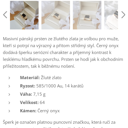
Masivní pánský prsten ze žlutého zlata je volbou pro muže,
kteří si potrpí na výrazný a přitom střídmý styl. Černý onyx
dodává šperku seriózní charakter a příjemný kontrast k
lesklému hladkému povrchu. Prsten se hodí jak k obchodním
příležitostem, tak k běžnému nošení.
Materiál:
Žluté zlato
Ryzost:
585/1000 Au, 14 karátů
Váha:
7,15 g
Velikost:
64
Kámen:
Černý onyx
Šperk je označen platnou puncovní značkou, která ručí za