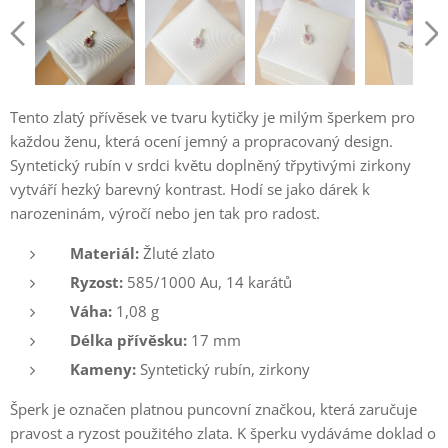
Tento zlatý přívěsek ve tvaru kytičky je milým šperkem pro
každou ženu, která ocení jemný a propracovaný design.
Syntetický rubín v srdci květu doplněný třpytivými zirkony
vytváří hezký barevný kontrast. Hodí se jako dárek k
narozeninám, výročí nebo jen tak pro radost.
Materiál:
Žluté zlato
Ryzost:
585/1000 Au, 14 karátů
Váha:
1,08 g
Délka přívěsku:
17 mm
Kameny:
Syntetický rubín, zirkony
Šperk je označen platnou puncovní značkou, která zaručuje
pravost a ryzost použitého zlata. K šperku vydáváme doklad o