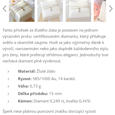
Tento přívěsek ze žlutého zlata je postaven na jednom
výrazném prvku: certifikovaném diamantu, který přitahuje
světlo a okamžitě zaujme. Hodí se jako výjimečný dárek k
výročí, narozeninám nebo jako doplněk každodenního stylu
pro ženy, které preferují střídmou eleganci. Jednoduchý tvar
nechává diamant plně vyniknout.
Materiál:
Žluté zlato
Ryzost:
585/1000 Au, 14 karátů
Váha:
0,73 g
Délka přívěsku:
15 mm
Kámen:
Diamant 0,249 ct, kvalita G-H/SI
Šperk nese platnou puncovní značku stvrzující ryzost