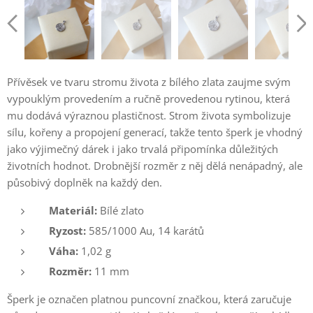
Přívěsek ve tvaru stromu života z bílého zlata zaujme svým
vypouklým provedením a ručně provedenou rytinou, která
mu dodává výraznou plastičnost. Strom života symbolizuje
sílu, kořeny a propojení generací, takže tento šperk je vhodný
jako výjimečný dárek i jako trvalá připomínka důležitých
životních hodnot. Drobnější rozměr z něj dělá nenápadný, ale
působivý doplněk na každý den.
Materiál:
Bílé zlato
Ryzost:
585/1000 Au, 14 karátů
Váha:
1,02 g
Rozměr:
11 mm
Šperk je označen platnou puncovní značkou, která zaručuje