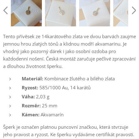
Tento přívěsek ze 14karátového zlata ve dvou barvách zaujme
jemnou hrou zlatých tónů a klidnou modří akvamarínu. Je
vhodný jako pozorný dárek i jako osobní ozdoba pro
každodenní nošení. Česká montáž zaručuje pečlivé zpracování
a dlouhou životnost šperku.
Materiál:
Kombinace žlutého a bílého zlata
Ryzost:
585/1000 Au, 14 karátů
Váha:
2,03 g
Rozměr:
25 mm
Kámen:
Akvamarín
Šperk je označen platnou puncovní značkou, která stvrzuje
jeho pravost a ryzost. Ke šperku vydáváme certifikát pravosti.