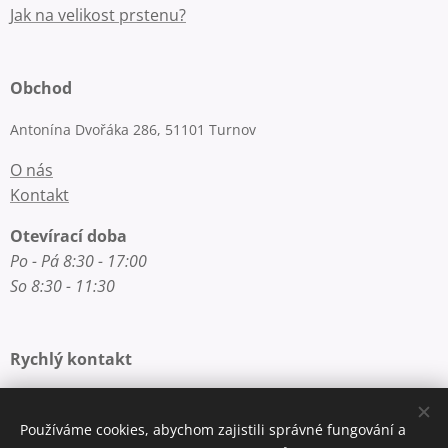
Jak na velikost prstenu?
Obchod
Antonína Dvořáka 286, 51101 Turnov
O nás
Kontakt
Otevírací doba
Po - Pá 8:30 - 17:00
So 8:30 - 11:30
Rychlý kontakt
E-mail: info@zlatnictvi-macounova.cz
Telefon: +420 777 200 250
Používáme cookies, abychom zajistili správné fungování a