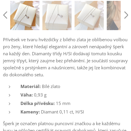
Přívěsek ve tvaru hvězdičky z bílého zlata je oblíbenou volbou
pro ženy, které hledají elegantní a zároveň nenápadný šperk
na každý den. Diamanty třídy H/SI dodávají tomuto kousku
jemný třpyt, který zaujme bez přehánění. Je součástí soupravy
společně s prstýnkem a náušnicemi, takže jej lze kombinovat
do dokonalého setu.
Materiál:
Bílé zlato
Váha:
0,93 g
Délka přívěsku:
15 mm
Kameny:
Diamant 0,11 ct, H/SI
Šperk je označen platnou puncovní značkou a ke každému
kusu je přiložen certifikát pravosti drahokamů, který zaručuje