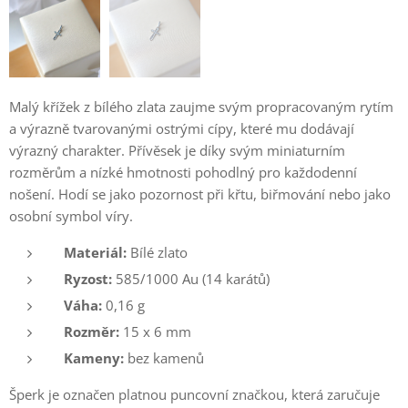
Malý křížek z bílého zlata zaujme svým propracovaným rytím
a výrazně tvarovanými ostrými cípy, které mu dodávají
výrazný charakter. Přívěsek je díky svým miniaturním
rozměrům a nízké hmotnosti pohodlný pro každodenní
nošení. Hodí se jako pozornost při křtu, biřmování nebo jako
osobní symbol víry.
Materiál:
Bílé zlato
Ryzost:
585/1000 Au (14 karátů)
Váha:
0,16 g
Rozměr:
15 x 6 mm
Kameny:
bez kamenů
Šperk je označen platnou puncovní značkou, která zaručuje