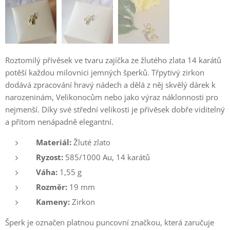
Roztomilý přívěsek ve tvaru zajíčka ze žlutého zlata 14 karátů
potěší každou milovnici jemných šperků. Třpytivý zirkon
dodává zpracování hravý nádech a dělá z něj skvělý dárek k
narozeninám, Velikonocům nebo jako výraz náklonnosti pro
nejmenší. Díky své střední velikosti je přívěsek dobře viditelný
a přitom nenápadně elegantní.
Materiál:
Žluté zlato
Ryzost:
585/1000 Au, 14 karátů
Váha:
1,55 g
Rozměr:
19 mm
Kameny:
Zirkon
Šperk je označen platnou puncovní značkou, která zaručuje