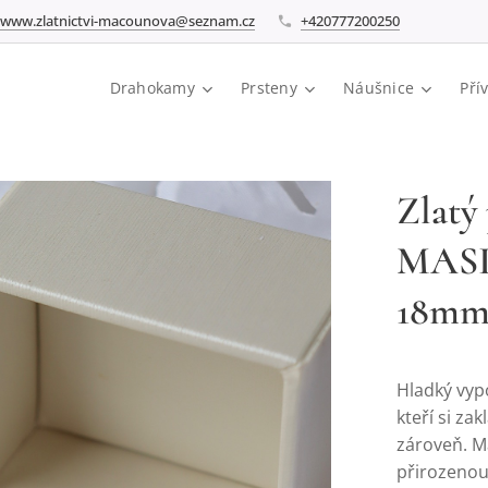
www.zlatnictvi-macounova@seznam.cz
+420777200250
Drahokamy
Prsteny
Náušnice
Pří
Zlatý
MASIV
18mm 
Hladký vypo
kteří si za
zároveň. M
přirozenou 