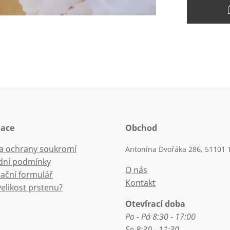
mace
Obchod
la ochrany soukromí
Antonína Dvořáka 286, 51101 
ní podmínky
O nás
ační formulář
Kontakt
velikost prstenu?
Otevírací doba
Po - Pá 8:30 - 17:00
So 8:30 - 11:30