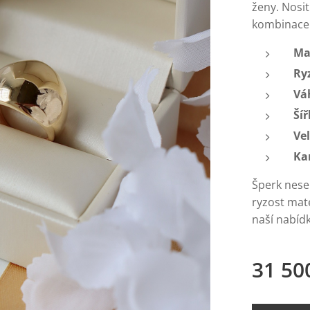
ženy. Nosi
kombinace 
Ma
Ry
Vá
Šíř
Vel
Ka
Šperk nese
ryzost mat
naší nabídk
31 50