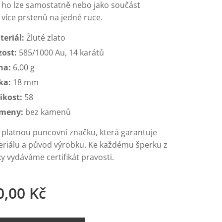
t ho lze samostatně nebo jako součást
více prstenů na jedné ruce.
teriál:
Žluté zlato
zost:
585/1000 Au, 14 karátů
ha:
6,00 g
ka:
18 mm
ikost:
58
meny:
bez kamenů
 platnou puncovní značku, která garantuje
eriálu a původ výrobku. Ke každému šperku z
y vydáváme certifikát pravosti.
0,00
Kč