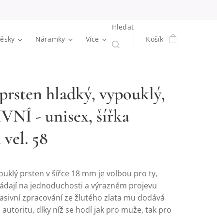
Hledat
věsky
Náramky
Více
Košík
 prsten hladký, vypouklý,
NÍ - unisex, šířka
vel. 58
uklý prsten v šířce 18 mm je volbou pro ty,
kládají na jednoduchosti a výrazném projevu
asivní zpracování ze žlutého zlata mu dodává
autoritu, díky níž se hodí jak pro muže, tak pro