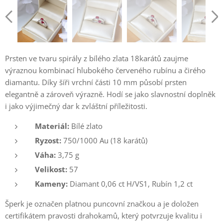
Prsten ve tvaru spirály z bílého zlata 18karátů zaujme
výraznou kombinací hlubokého červeného rubínu a čirého
diamantu. Díky šíři vrchní části 10 mm působí prsten
elegantně a zároveň výrazně. Hodí se jako slavnostní doplněk
i jako výjimečný dar k zvláštní příležitosti.
Materiál:
Bílé zlato
Ryzost:
750/1000 Au (18 karátů)
Váha:
3,75 g
Velikost:
57
Kameny:
Diamant 0,06 ct H/VS1, Rubín 1,2 ct
Šperk je označen platnou puncovní značkou a je doložen
certifikátem pravosti drahokamů, který potvrzuje kvalitu i