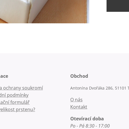
mace
Obchod
la ochrany soukromí
Antonína Dvořáka 286, 51101 
ní podmínky
O nás
ační formulář
Kontakt
velikost prstenu?
Otevírací doba
Po - Pá 8:30 - 17:00