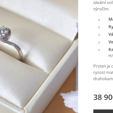
ideální vo
výročím.
Ma
Ry
V
Ve
K
H
Prsten je
ryzost mat
drahokam
38 90