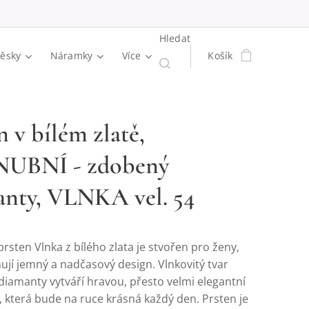
Hledat
věsky
Náramky
Více
Košík
n v bílém zlatě,
UBNÍ - zdobený
anty, VLNKA vel. 54
rsten Vlnka z bílého zlata je stvořen pro ženy,
ují jemný a nadčasový design. Vlnkovitý tvar
iamanty vytváří hravou, přesto velmi elegantní
 která bude na ruce krásná každý den. Prsten je