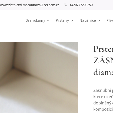
www.zlatnictvi-macounova@seznam.cz
+420777200250
Drahokamy
Prsteny
Náušnice
Pří
Prste
ZÁSN
diam
Zásnubní p
které oceň
doplněný d
kompozici,