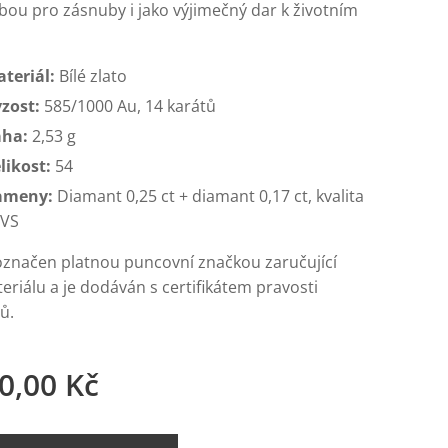
lbou pro zásnuby i jako výjimečný dar k životním
teriál:
Bílé zlato
zost:
585/1000 Au, 14 karátů
áha:
2,53 g
likost:
54
ameny:
Diamant 0,25 ct + diamant 0,17 ct, kvalita
/VS
 označen platnou puncovní značkou zaručující
eriálu a je dodáván s certifikátem pravosti
ů.
0,00
Kč