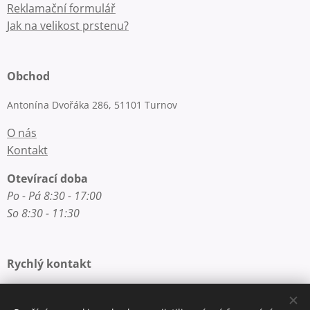
Reklamační formulář
Jak na velikost prstenu?
Obchod
Antonína Dvořáka 286, 51101 Turnov
O nás
Kontakt
Otevírací doba
Po - Pá 8:30 - 17:00
So 8:30 - 11:30
Rychlý kontakt
E-mail: info@zlatnictvi-macounova.cz
Telefon: +420 777 200 250