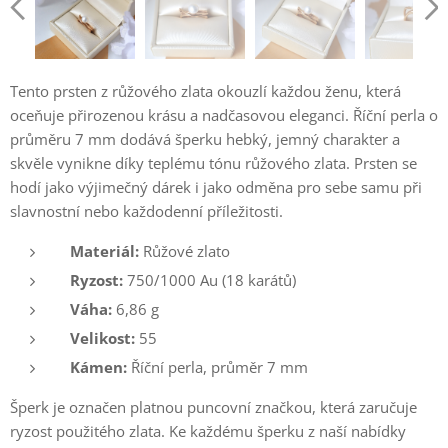
Tento prsten z růžového zlata okouzlí každou ženu, která
oceňuje přirozenou krásu a nadčasovou eleganci. Říční perla o
průměru 7 mm dodává šperku hebký, jemný charakter a
skvěle vynikne díky teplému tónu růžového zlata. Prsten se
hodí jako výjimečný dárek i jako odměna pro sebe samu při
slavnostní nebo každodenní příležitosti.
Materiál:
Růžové zlato
Ryzost:
750/1000 Au (18 karátů)
Váha:
6,86 g
Velikost:
55
Kámen:
Říční perla, průměr 7 mm
Šperk je označen platnou puncovní značkou, která zaručuje
ryzost použitého zlata. Ke každému šperku z naší nabídky