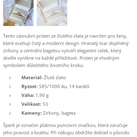
Tento zásnubní prsten ze žlutého zlata je navržen pro ženy,
které oceňují čistý a moderní design. Hranatý tvar doplněný
zirkony a centrální bagetou vytváří elegantní celek, který
skvěle vynikne na každé příležitosti. Prsten je vhodným
symbolem důležitého životního kroku.
Materiál:
Žluté zlato
Ryzost:
585/1000 Au, 14 karátů
Váha:
1,90 g
Velikost:
53
Kameny:
Zirkony, bageta
Šperk je označen platnou puncovní značkou, která zaručuje
jeho pravost a kvalitu. Při nákupu obdržíte doklad o původu