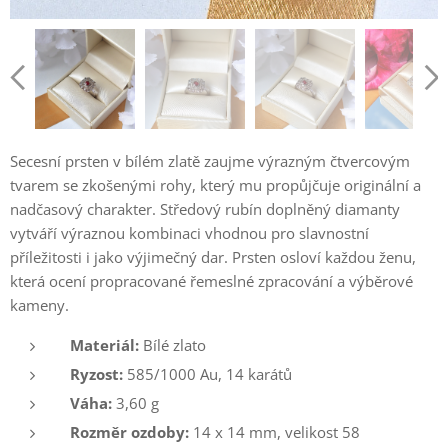
Secesní prsten v bílém zlatě zaujme výrazným čtvercovým
tvarem se zkošenými rohy, který mu propůjčuje originální a
nadčasový charakter. Středový rubín doplněný diamanty
vytváří výraznou kombinaci vhodnou pro slavnostní
příležitosti i jako výjimečný dar. Prsten osloví každou ženu,
která ocení propracované řemeslné zpracování a výběrové
kameny.
Materiál:
Bílé zlato
Ryzost:
585/1000 Au, 14 karátů
Váha:
3,60 g
Rozměr ozdoby:
14 x 14 mm, velikost 58