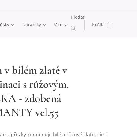
Hledat
věsky
Náramky
Více
Košík
 v bílém zlatě v
naci s růžovým,
KA - zdobená
ANTY vel.55
varu přezky kombinuje bílé a růžové zlato, čímž