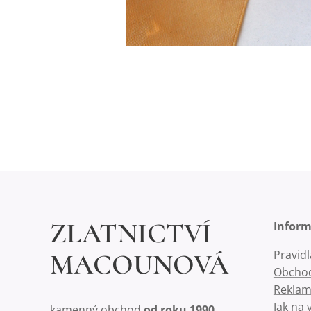
ZLATNICTVÍ
Infor
Pravid
MACOUNOVÁ
Obchod
Reklam
Jak na 
kamenný obchod
od roku 1990