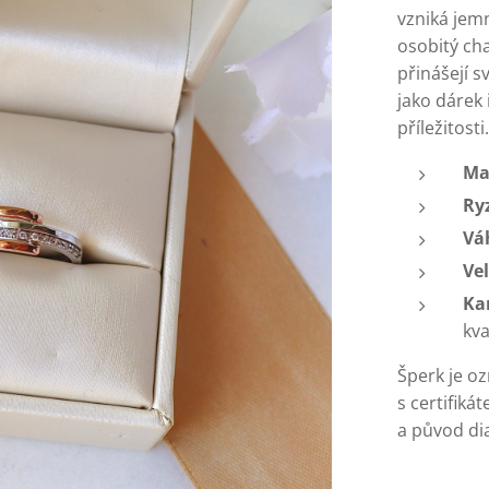
vzniká jem
osobitý ch
přinášejí s
jako dárek
příležitosti.
Ma
Ry
Vá
Vel
Ka
kva
Šperk je o
s certifiká
a původ di