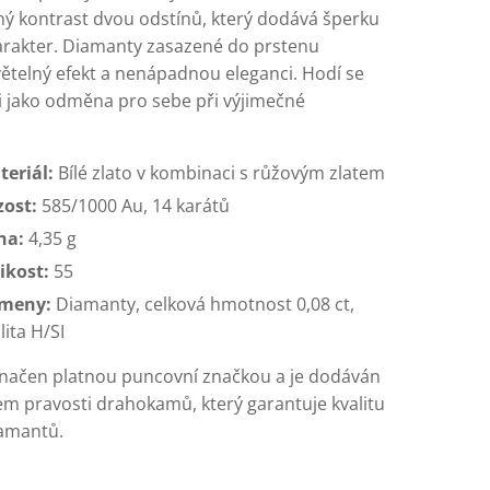
ný kontrast dvou odstínů, který dodává šperku
arakter. Diamanty zasazené do prstenu
větelný efekt a nenápadnou eleganci. Hodí se
 i jako odměna pro sebe při výjimečné
teriál:
Bílé zlato v kombinaci s růžovým zlatem
zost:
585/1000 Au, 14 karátů
ha:
4,35 g
ikost:
55
meny:
Diamanty, celková hmotnost 0,08 ct,
lita H/SI
značen platnou puncovní značkou a je dodáván
tem pravosti drahokamů, který garantuje kvalitu
amantů.