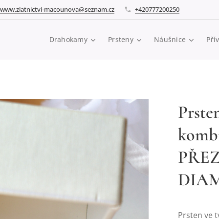
www.zlatnictvi-macounova@seznam.cz
+420777200250
Drahokamy
Prsteny
Náušnice
Pří
Prsten
kombi
PŘEZ
DIAM
Prsten ve t