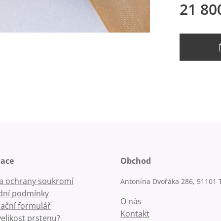
21 80
mace
Obchod
la ochrany soukromí
Antonína Dvořáka 286, 51101 
ní podmínky
O nás
ační formulář
Kontakt
velikost prstenu?