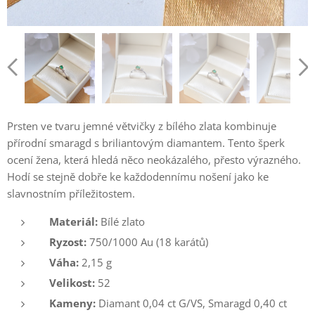
Prsten ve tvaru jemné větvičky z bílého zlata kombinuje
přírodní smaragd s briliantovým diamantem. Tento šperk
ocení žena, která hledá něco neokázalého, přesto výrazného.
Hodí se stejně dobře ke každodennímu nošení jako ke
slavnostním příležitostem.
Materiál:
Bílé zlato
Ryzost:
750/1000 Au (18 karátů)
Váha:
2,15 g
Velikost:
52
Kameny:
Diamant 0,04 ct G/VS, Smaragd 0,40 ct