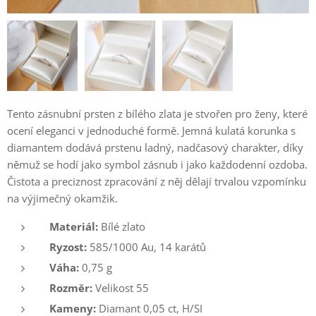
Tento zásnubní prsten z bílého zlata je stvořen pro ženy, které
ocení eleganci v jednoduché formě. Jemná kulatá korunka s
diamantem dodává prstenu ladný, nadčasový charakter, díky
němuž se hodí jako symbol zásnub i jako každodenní ozdoba.
Čistota a preciznost zpracování z něj dělají trvalou vzpomínku
na výjimečný okamžik.
Materiál:
Bílé zlato
Ryzost:
585/1000 Au, 14 karátů
Váha:
0,75 g
Rozměr:
Velikost 55
Kameny:
Diamant 0,05 ct, H/SI