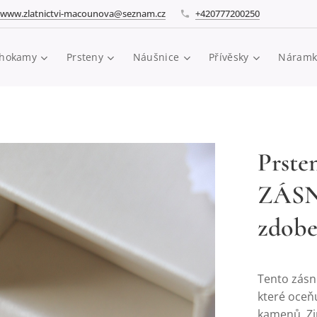
www.zlatnictvi-macounova@seznam.cz
+420777200250
hokamy
Prsteny
Náušnice
Přívěsky
Náramk
Prsten
ZÁSN
zdobe
Tento zásnu
které oceň
kamenů. Zi