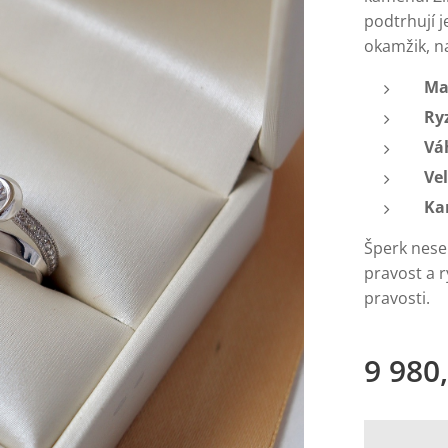
podtrhují j
okamžik, n
Ma
Ry
Vá
Vel
Ka
Šperk nese
pravost a 
pravosti.
9 980