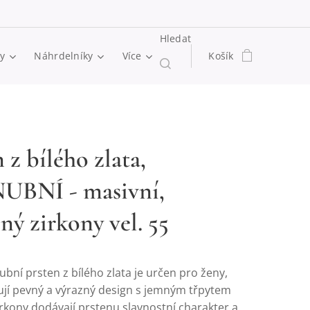
Hledat
y
Náhrdelníky
Více
Košík
 z bílého zlata,
UBNÍ - masivní,
ný zirkony vel. 55
bní prsten z bílého zlata je určen pro ženy,
ují pevný a výrazný design s jemným třpytem
rkony dodávají prstenu slavnostní charakter a