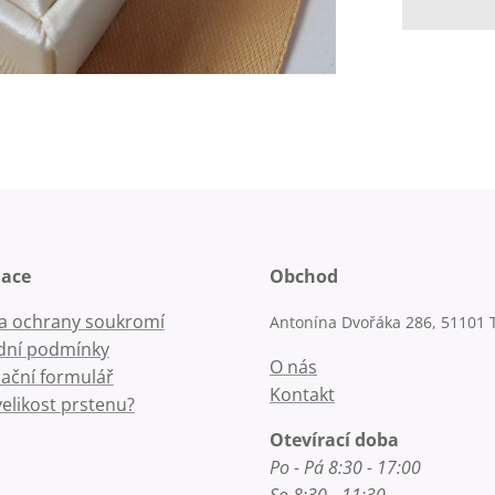
mace
Obchod
la ochrany soukromí
Antonína Dvořáka 286, 51101 
ní podmínky
O nás
ační formulář
Kontakt
velikost prstenu?
Otevírací doba
Po - Pá 8:30 - 17:00