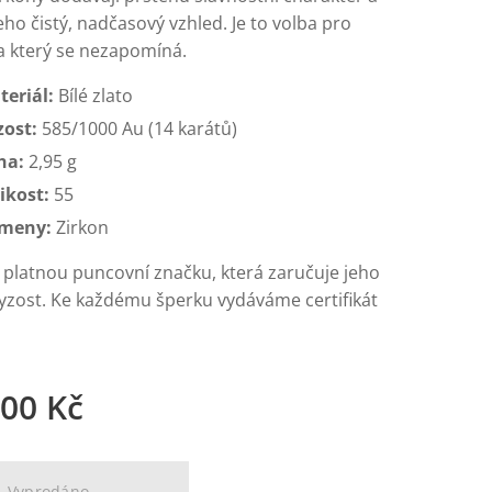
eho čistý, nadčasový vzhled. Je to volba pro
a který se nezapomíná.
teriál:
Bílé zlato
zost:
585/1000 Au (14 karátů)
ha:
2,95 g
ikost:
55
meny:
Zirkon
 platnou puncovní značku, která zaručuje jeho
ryzost. Ke každému šperku vydáváme certifikát
,00
Kč
Vyprodáno