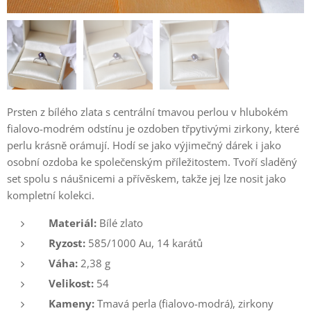
Prsten z bílého zlata s centrální tmavou perlou v hlubokém
fialovo-modrém odstínu je ozdoben třpytivými zirkony, které
perlu krásně orámují. Hodí se jako výjimečný dárek i jako
osobní ozdoba ke společenským příležitostem. Tvoří sladěný
set spolu s náušnicemi a přívěskem, takže jej lze nosit jako
kompletní kolekci.
Materiál:
Bílé zlato
Ryzost:
585/1000 Au, 14 karátů
Váha:
2,38 g
Velikost:
54
Kameny:
Tmavá perla (fialovo-modrá), zirkony