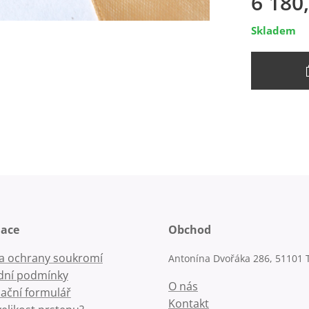
6 180
Skladem
mace
Obchod
la ochrany soukromí
Antonína Dvořáka 286, 51101 
ní podmínky
O nás
ační formulář
Kontakt