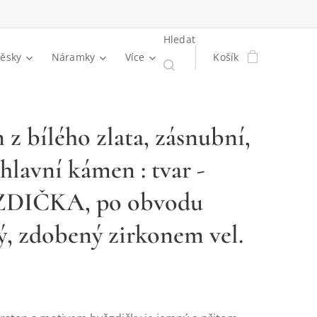
Hledat
věsky
Náramky
Více
Košík
 z bílého zlata, zásnubní,
hlavní kámen : tvar -
DIČKA, po obvodu
ý, zdobený zirkonem vel.