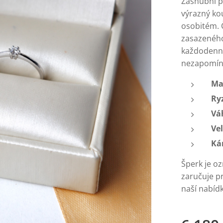
Zásnubní p
výrazný ko
osobitém. Č
zasazeného 
každodenní
nezapomín
Ma
Ry
Vá
Vel
Ká
Šperk je o
zaručuje p
naší nabíd