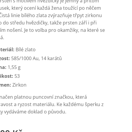
rsten s motivem hvězdičky je jemný a přitom
usek, který ocení každá žena toužící po něčem
istá linie bílého zlata zvýrazňuje třpyt zirkonu
do středu hvězdičky, takže prsten září i při
m nošení. Je to volba pro okamžiky, na které se
á.
teriál:
Bílé zlato
zost:
585/1000 Au, 14 karátů
ha:
1,55 g
ikost:
53
men:
Zirkon
značen platnou puncovní značkou, která
ravost a ryzost materiálu. Ke každému šperku z
ky vydáváme doklad o původu.