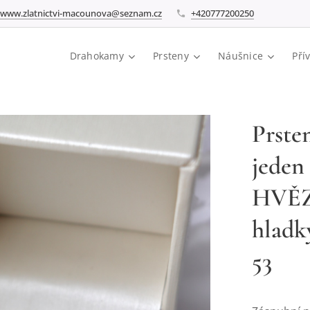
www.zlatnictvi-macounova@seznam.cz
+420777200250
Drahokamy
Prsteny
Náušnice
Pří
Prsten
jeden 
HVĚZ
hladk
53