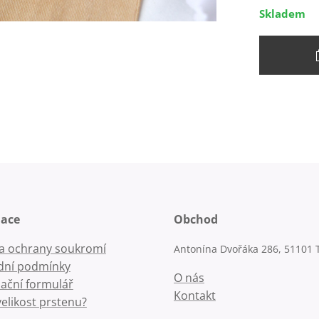
Skladem
mace
Obchod
la ochrany soukromí
Antonína Dvořáka 286, 51101 
ní podmínky
O nás
ační formulář
Kontakt
velikost prstenu?