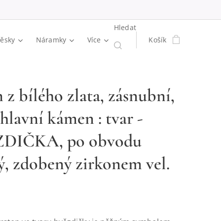
Hledat
věsky
Náramky
Více
Košík
 z bílého zlata, zásnubní,
hlavní kámen : tvar -
DIČKA, po obvodu
ý, zdobený zirkonem vel.