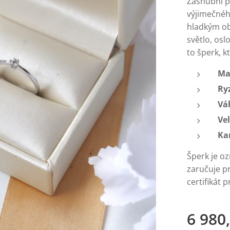
Zásnubní p
výjimečnéh
hladkým ob
světlo, osl
to šperk, k
Ma
Ry
Vá
Vel
Ka
Šperk je o
zaručuje pr
certifikát 
6 980