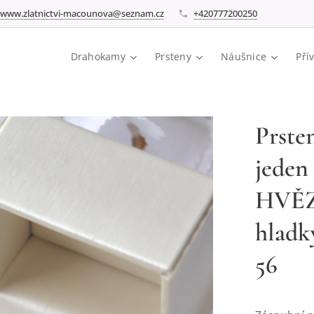
www.zlatnictvi-macounova@seznam.cz
+420777200250
Drahokamy
Prsteny
Náušnice
Pří
Prsten
jeden 
HVĚZ
hladk
56