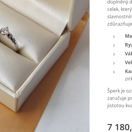
doplněný d
celek, kter
slavnostním
zdůrazňuje
Ma
Ry
Vá
Vel
Ka
zir
Šperk je o
zaručuje pr
jistotou k
7 180