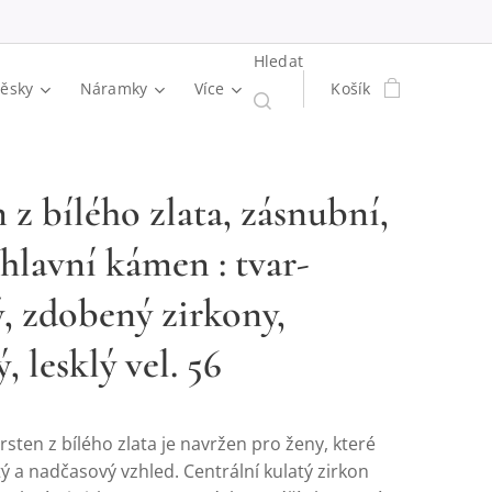
Hledat
věsky
Náramky
Více
Košík
 z bílého zlata, zásnubní,
 hlavní kámen : tvar-
ý, zdobený zirkony,
, lesklý vel. 56
sten z bílého zlata je navržen pro ženy, které
tý a nadčasový vzhled. Centrální kulatý zirkon