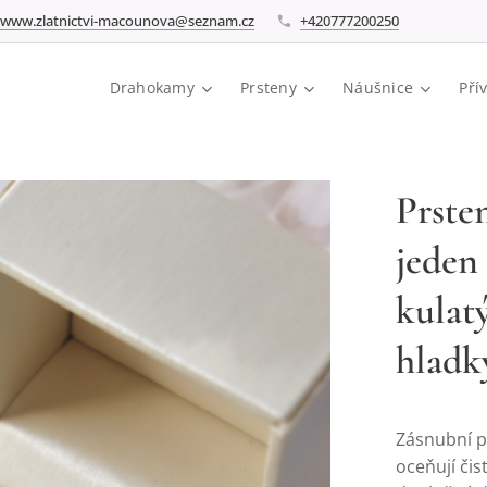
www.zlatnictvi-macounova@seznam.cz
+420777200250
Drahokamy
Prsteny
Náušnice
Pří
Prsten
jeden
kulat
hladký
Zásnubní pr
oceňují čis