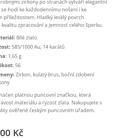
robnými zirkony po stranách vytváří elegantní
ý se hodí ke každodennímu nošení i ke
 příležitostem. Hladký lesklý povrch
 kvalitu zpracování a jemnost celého šperku.
teriál:
Bílé zlato
zost:
585/1000 Au, 14 karátů
ha:
1,65 g
ikost:
56
meny:
Zirkon, kulatý brus, boční zdobení
kony
značen platnou puncovní značkou, která
avost materiálu a ryzost zlata. Nakupujete s
vality ověřené českým puncovním úřadem.
,00
Kč