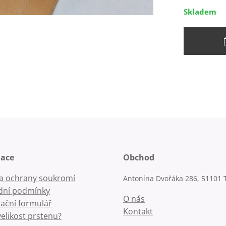
Skladem
mace
Obchod
la ochrany soukromí
Antonína Dvořáka 286, 51101 
ní podmínky
O nás
ační formulář
Kontakt
velikost prstenu?