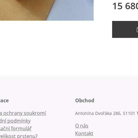
15 68
mace
Obchod
la ochrany soukromí
Antonína Dvořáka 286, 51101 
ní podmínky
O nás
ační formulář
Kontakt
velikost prstenu?