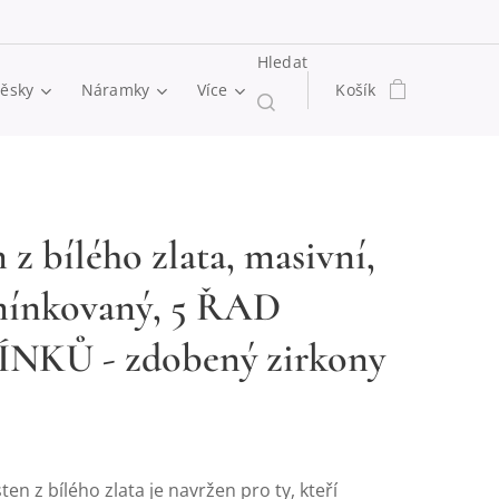
Hledat
věsky
Náramky
Více
Košík
 z bílého zlata, masivní,
ínkovaný, 5 ŘAD
NKŮ - zdobený zirkony
3
ten z bílého zlata je navržen pro ty, kteří