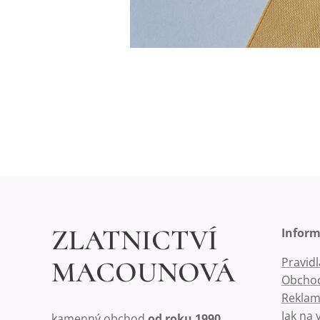
ZLATNICTVÍ
Infor
Pravid
MACOUNOVÁ
Obchod
Reklam
Jak na 
kamenný obchod
od roku 1990