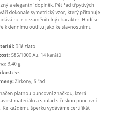
azný a elegantní doplněk. Pět řad třpytivých
váří dokonale symetrický vzor, který přitahuje
odává ruce nezaměnitelný charakter. Hodí se
ře k dennímu outfitu jako ke slavnostnímu
teriál:
Bílé zlato
zost:
585/1000 Au, 14 karátů
ha:
3,40 g
ikost:
53
meny:
Zirkony, 5 řad
značen platnou puncovní značkou, která
ravost materiálu a soulad s českou puncovní
ou. Ke každému šperku vydáváme certifikát