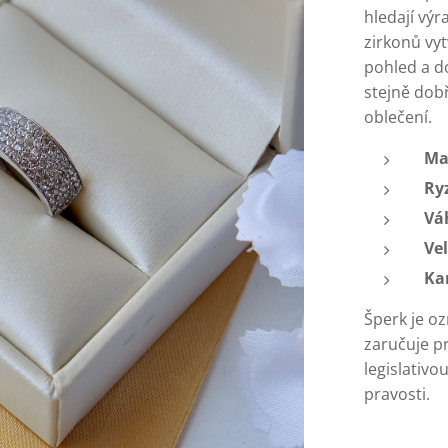
hledají výr
zirkonů vyt
pohled a d
stejně dob
oblečení.
Ma
Ry
Vá
Vel
Ka
Šperk je o
zaručuje p
legislativ
pravosti.