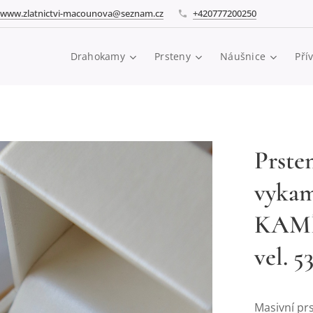
www.zlatnictvi-macounova@seznam.cz
+420777200250
Drahokamy
Prsteny
Náušnice
Pří
Prsten
vykam
KAMÍ
vel. 5
Masivní prs