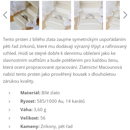
Tento prsten z bílého zlata zaujme symetrickým uspořádáním
pěti řad zirkonů, které mu dodávají výrazný třpyt a rafinovaný
vzhled. Hodí se stejně dobře k dennímu oblečení jako ke
slavnostním outfitům a bude potěšením pro každou ženu,
která ocení propracované zpracování. Zlatnictví Macounová
nabízí tento prsten jako prověřený kousek s dlouholetou
zárukou kvality.
Materiál:
Bílé zlato
Ryzost:
585/1000 Au, 14 karátů
Váha:
3,60 g
Velikost:
56
Kameny:
Zirkony, pět řad